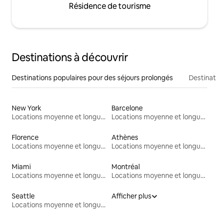
Résidence de tourisme
Destinations à découvrir
Destinations populaires pour des séjours prolongés
Destinati
New York
Barcelone
Locations moyenne et longue durée
Locations moyenne et longue durée
Florence
Athènes
Locations moyenne et longue durée
Locations moyenne et longue durée
Miami
Montréal
Locations moyenne et longue durée
Locations moyenne et longue durée
Seattle
Afficher plus
Locations moyenne et longue durée