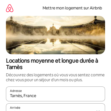
Aller
directement
Mettre mon logement sur Airbnb
au
contenu
Locations moyenne et longue durée à
Tarnès
Découvrez des logements où vous vous sentez comme
chez vous pour un séjour d'un mois ou plus.
Adresse
Lorsque les résultats s'affichent, utilisez les flèches vers le hau
Arrivée