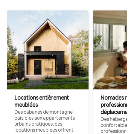
Locations entièrement
Nomades num
meublées
professionnel
déplacement
Des cabanes de montagne
paisibles aux appartements
Des hébergem
urbains pratiques, ces
confortables p
locations meublées offrent
professionnels