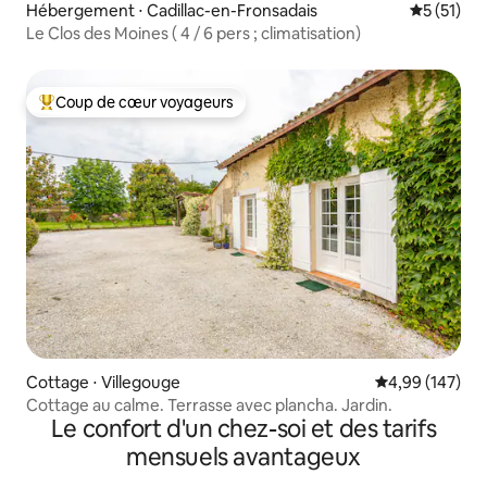
Hébergement ⋅ Cadillac-en-Fronsadais
Évaluation
5 (51)
Le Clos des Moines ( 4 / 6 pers ; climatisation)
Coup de cœur voyageurs
Coups de cœur voyageurs les plus appréciés
Cottage ⋅ Villegouge
Évaluation moy
4,99 (147)
Cottage au calme. Terrasse avec plancha. Jardin.
Le confort d'un chez-soi et des tarifs
mensuels avantageux