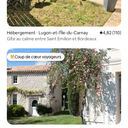
Hébergement ⋅ Lugon-et-l'Île-du-Carnay
Évaluation moy
4,82 (110)
Gîte au calme entre Saint Emilion et Bordeaux
Coup de cœur voyageurs
Coups de cœur voyageurs les plus appréciés