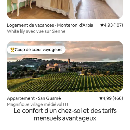
Logement de vacances ⋅ Monteroni d'Arbia
Évaluation moy
4,93 (107)
White lily avec vue sur Sienne
Coup de cœur voyageurs
Coups de cœur voyageurs les plus appréciés
Appartement ⋅ San Gusmè
Évaluation moy
4,99 (466)
Magnifique village médiéval ! ! !
Le confort d'un chez-soi et des tarifs
mensuels avantageux