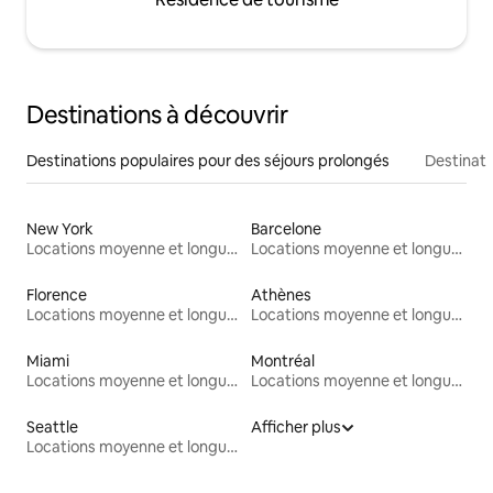
Destinations à découvrir
Destinations populaires pour des séjours prolongés
Destinati
New York
Barcelone
Locations moyenne et longue durée
Locations moyenne et longue durée
Florence
Athènes
Locations moyenne et longue durée
Locations moyenne et longue durée
Miami
Montréal
Locations moyenne et longue durée
Locations moyenne et longue durée
Seattle
Afficher plus
Locations moyenne et longue durée