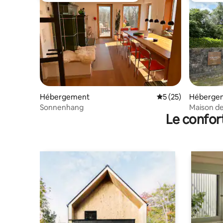
Hébergement
Évaluation moyenne
5 (25)
Héberge
Sonnenhang
Maison de
Le confor