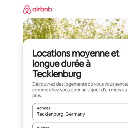
Aller
directement
au
contenu
Locations moyenne et
longue durée à
Tecklenburg
Découvrez des logements où vous vous sente
comme chez vous pour un séjour d'un mois ou
plus.
Adresse
Lorsque les résultats s'affichent, utilisez les flèc
Arrivée