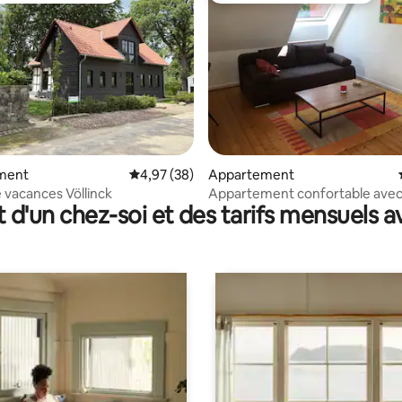
 sur la base de 25 commentaires : 5 sur 5
ment
Évaluation moyenne sur la base de 38 commen
4,97 (38)
Appartement
 vacances Völlinck
Appartement confortable avec
t d'un chez-soi et des tarifs mensuels 
jardin