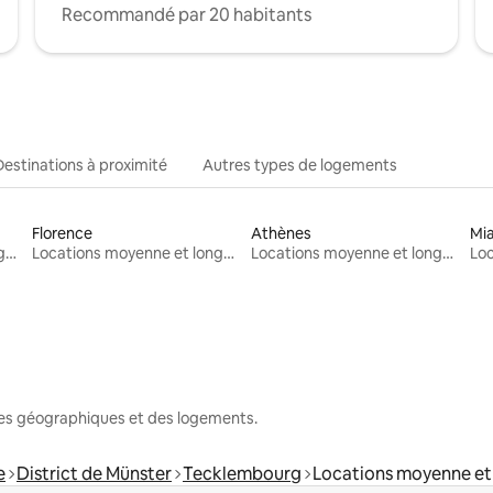
Recommandé par 20 habitants
Destinations à proximité
Autres types de logements
Florence
Athènes
Mi
Locations moyenne et longue durée
Locations moyenne et longue durée
Locations moyenne et longue durée
nes géographiques et des logements.
e
District de Münster
Tecklembourg
Locations moyenne et