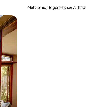
Mettre mon logement sur Airbnb
sant glisser.