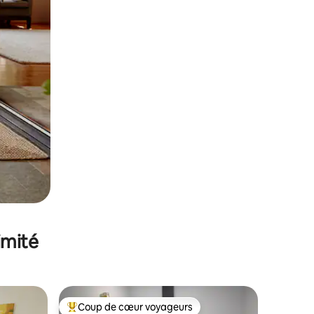
imité
Coup de cœur voyageurs
Coups de cœur voyageurs les plus appréciés