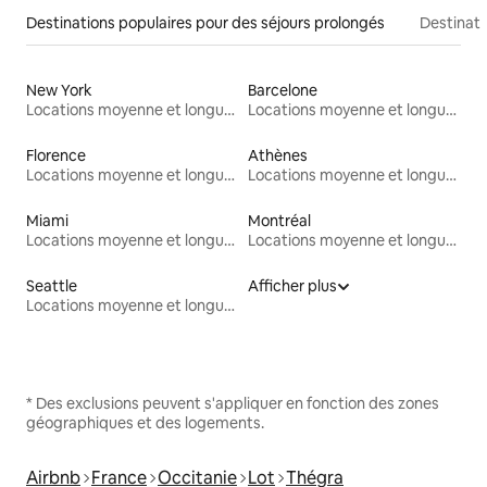
Destinations populaires pour des séjours prolongés
Destinati
New York
Barcelone
Locations moyenne et longue durée
Locations moyenne et longue durée
Florence
Athènes
Locations moyenne et longue durée
Locations moyenne et longue durée
Miami
Montréal
Locations moyenne et longue durée
Locations moyenne et longue durée
Seattle
Afficher plus
Locations moyenne et longue durée
* Des exclusions peuvent s'appliquer en fonction des zones
géographiques et des logements.
Airbnb
France
Occitanie
Lot
Thégra