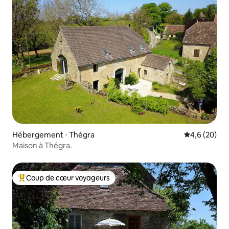
Hébergement ⋅ Thégra
Évaluation m
4,6 (20)
Maison à Thégra.
Coup de cœur voyageurs
Coups de cœur voyageurs les plus appréciés