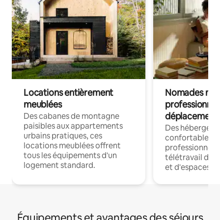
Locations entièrement
Nomades num
meublées
professionnel
déplacement
Des cabanes de montagne
paisibles aux appartements
Des hébergem
urbains pratiques, ces
confortables p
locations meublées offrent
professionnels
tous les équipements d'un
télétravail dis
logement standard.
et d'espaces de
Équipements et avantages des séjours