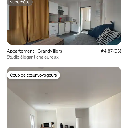
Superhôte
Superhôte
Appartement ⋅ Grandvilliers
Évaluation mo
4,87 (95)
Studio élégant chaleureux
Coup de cœur voyageurs
Coup de cœur voyageurs