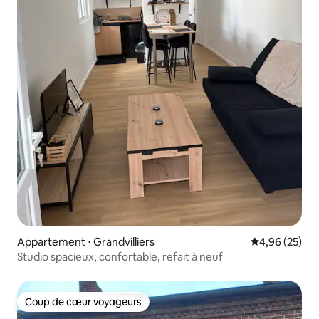
Appartement ⋅ Grandvilliers
Évaluation mo
4,96 (25)
Studio spacieux, confortable, refait à neuf
Coup de cœur voyageurs
Coup de cœur voyageurs