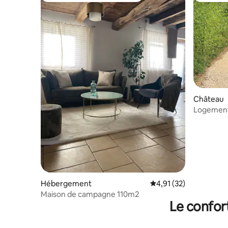
Château
Logement 
XVIII.
Hébergement
Évaluation moyenne su
4,91 (32)
Maison de campagne 110m2
Le confor