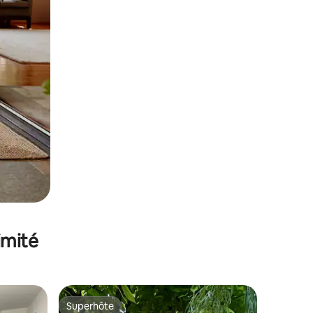
imité
Superhôte
lus appréciés
Superhôte