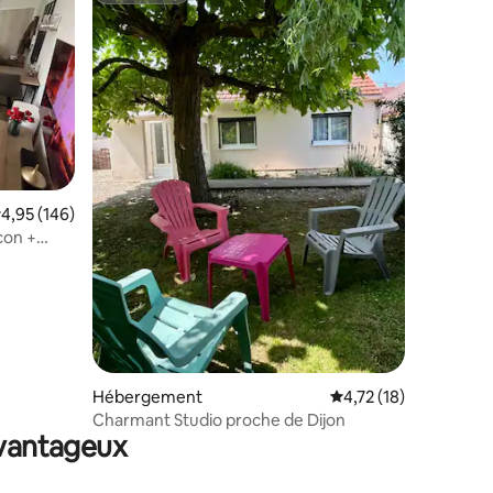
ntaires : 4,93 sur 5
valuation moyenne sur la base de 146 commentaires : 4,95 sur 5
4,95 (146)
con +
Hébergement
Évaluation moyenne su
4,72 (18)
Charmant Studio proche de Dijon
avantageux