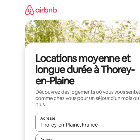
Aller
directement
au
contenu
Locations moyenne et
longue durée à Thorey-
en-Plaine
Découvrez des logements où vous vous sente
comme chez vous pour un séjour d'un mois ou
plus.
Adresse
Lorsque les résultats s'affichent, utilisez les flèc
Arrivée