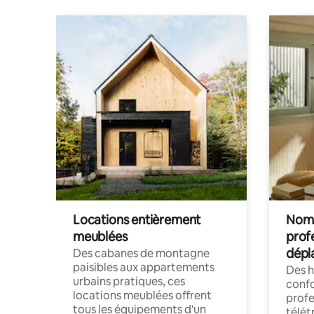
Locations entièrement
Noma
meublées
prof
dépl
Des cabanes de montagne
paisibles aux appartements
Des 
urbains pratiques, ces
confo
locations meublées offrent
profe
tous les équipements d'un
télét