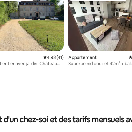
Évaluation moyenne sur la base de 41 comme
4,93 (41)
Appartement
É
entier avec jardin, Château
Superbe nid douillet 42m² + bal
parking
r la base de 32 commentaires : 4,91 sur 5
t d'un chez-soi et des tarifs mensuels 