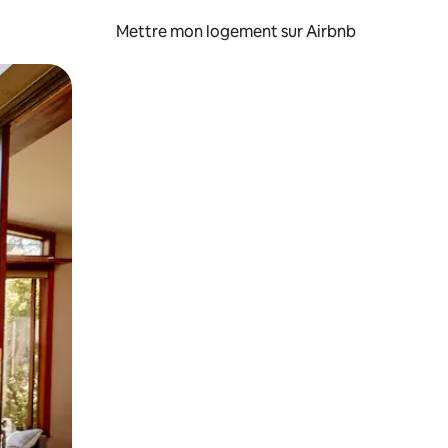
Mettre mon logement sur Airbnb
sant glisser.