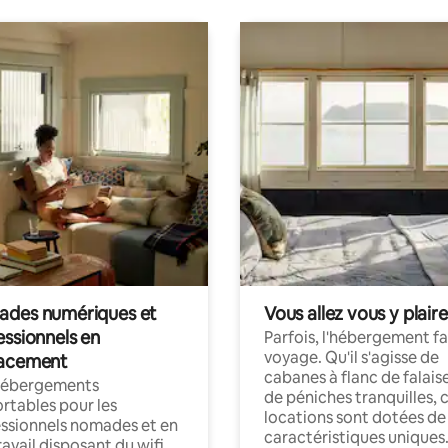
des numériques et
Vous allez vous y plaire
essionnels en
Parfois, l'hébergement fai
voyage. Qu'il s'agisse de
acement
cabanes à flanc de falais
hébergements
de péniches tranquilles, 
rtables pour les
locations sont dotées de
ssionnels nomades et en
caractéristiques uniques
ravail disposant du wifi