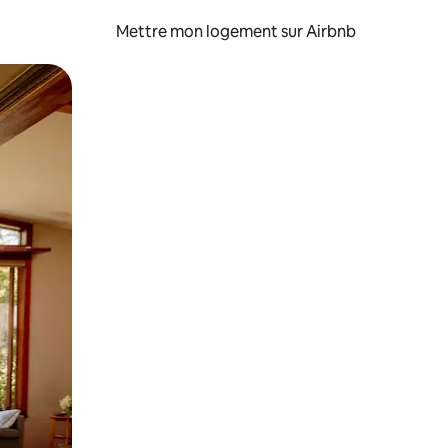
Mettre mon logement sur Airbnb
sant glisser.