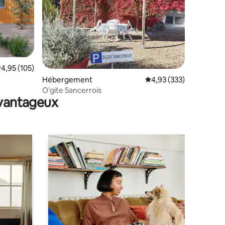
valuation moyenne sur la base de 105 commentaires : 4,95 sur 5
4,95 (105)
ntaires : 4,73 sur 5
Hébergement
Évaluation moyenne sur
4,93 (333)
O'gite Sancerrois
avantageux