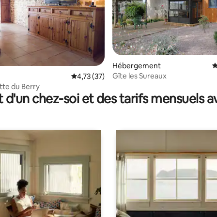
 la base de 47 commentaires : 4,96 sur 5
Hébergement
É
Gîte les Sureaux
Évaluation moyenne sur la base de 37 comme
4,73 (37)
tte du Berry
t d'un chez-soi et des tarifs mensuels 