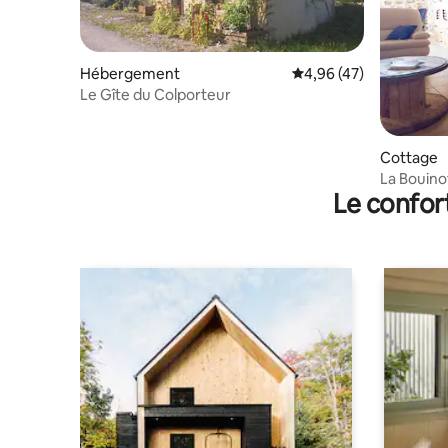
Hébergement
Évaluation moyenne sur
4,96 (47)
Le Gîte du Colporteur
Cottage
La Bouino
Le confor