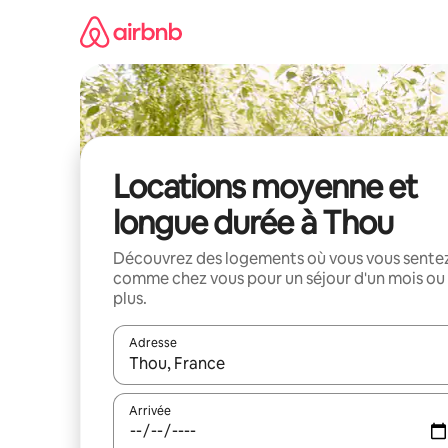
Aller
directement
au
contenu
Locations moyenne et
longue durée à Thou
Découvrez des logements où vous vous sente
comme chez vous pour un séjour d'un mois ou
plus.
Adresse
Lorsque les résultats s'affichent, utilisez les flèc
Arrivée