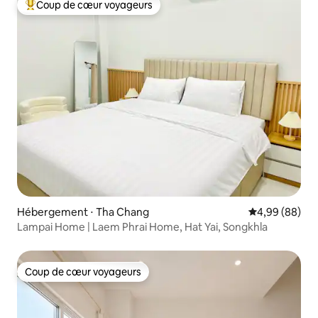
Coup de cœur voyageurs
Coups de cœur voyageurs les plus appréciés
Hébergement ⋅ Tha Chang
Évaluation mo
4,99 (88)
Lampai Home | Laem Phrai Home, Hat Yai, Songkhla
Coup de cœur voyageurs
Coup de cœur voyageurs