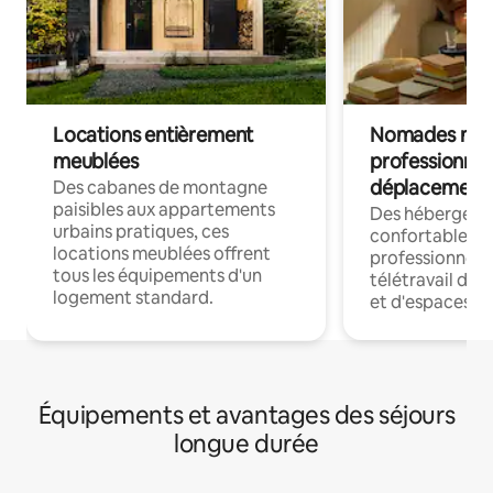
Locations entièrement
Nomades num
meublées
professionnel
déplacement
Des cabanes de montagne
paisibles aux appartements
Des hébergem
urbains pratiques, ces
confortables p
locations meublées offrent
professionnels
tous les équipements d'un
télétravail dis
logement standard.
et d'espaces de
Équipements et avantages des séjours
longue durée