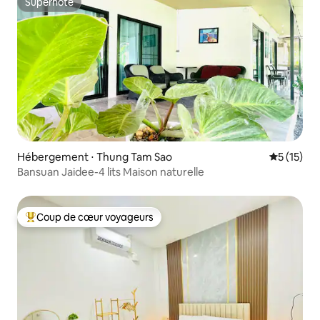
Superhôte
Superhôte
Hébergement ⋅ Thung Tam Sao
Évaluation
5 (15)
Bansuan Jaidee-4 lits Maison naturelle
Coup de cœur voyageurs
Coups de cœur voyageurs les plus appréciés