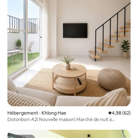
Hébergement ⋅ Khlong Hae
Évaluation mo
4,98 (62)
Dotonbori-A2| Nouvelle maison| Marché de nuit à
2 minutes à pied| 2 parkings