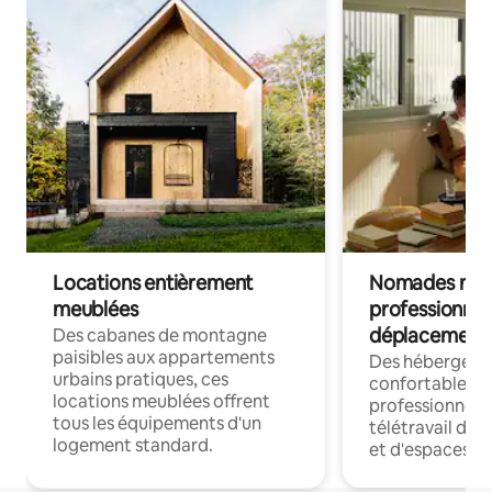
Locations entièrement
Nomades num
meublées
professionnel
déplacement
Des cabanes de montagne
paisibles aux appartements
Des hébergem
urbains pratiques, ces
confortables p
locations meublées offrent
professionnels
tous les équipements d'un
télétravail dis
logement standard.
et d'espaces de