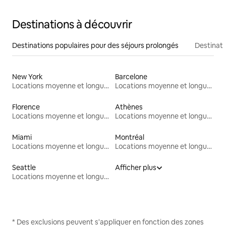
Destinations à découvrir
Destinations populaires pour des séjours prolongés
Destinati
New York
Barcelone
Locations moyenne et longue durée
Locations moyenne et longue durée
Florence
Athènes
Locations moyenne et longue durée
Locations moyenne et longue durée
Miami
Montréal
Locations moyenne et longue durée
Locations moyenne et longue durée
Seattle
Afficher plus
Locations moyenne et longue durée
* Des exclusions peuvent s'appliquer en fonction des zones