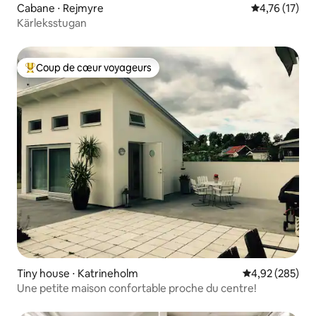
Cabane ⋅ Rejmyre
Évaluation mo
4,76 (17)
Kärleksstugan
Coup de cœur voyageurs
Coups de cœur voyageurs les plus appréciés
Tiny house ⋅ Katrineholm
Évaluation moy
4,92 (285)
Une petite maison confortable proche du centre!