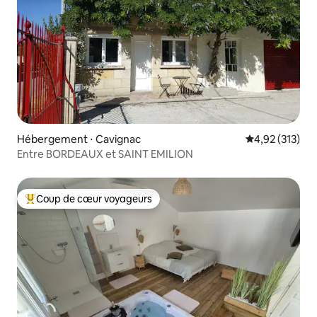
Hébergement ⋅ Cavignac
Évaluation moy
4,92 (313)
Entre BORDEAUX et SAINT EMILION
Coup de cœur voyageurs
Coups de cœur voyageurs les plus appréciés