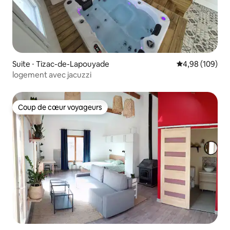
Suite ⋅ Tizac-de-Lapouyade
Évaluation moy
4,98 (109)
logement avec jacuzzi
Coup de cœur voyageurs
Coup de cœur voyageurs