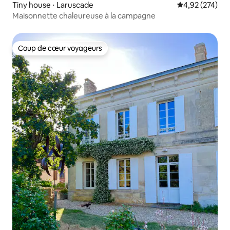
Tiny house ⋅ Laruscade
Évaluation moy
4,92 (274)
Maisonnette chaleureuse à la campagne
Coup de cœur voyageurs
Coup de cœur voyageurs