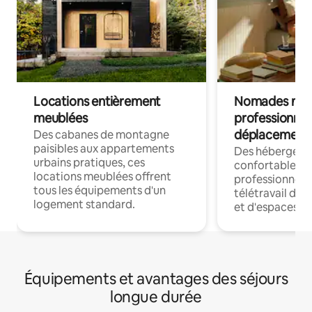
Locations entièrement
Nomades num
meublées
professionnel
déplacement
Des cabanes de montagne
paisibles aux appartements
Des hébergem
urbains pratiques, ces
confortables p
locations meublées offrent
professionnels
tous les équipements d'un
télétravail dis
logement standard.
et d'espaces de
Équipements et avantages des séjours
longue durée