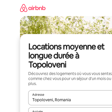
Aller
directement
au
contenu
Locations moyenne et
longue durée à
Topoloveni
Découvrez des logements où vous vous sente
comme chez vous pour un séjour d'un mois ou
plus.
Adresse
Lorsque les résultats s'affichent, utilisez les flèc
Arrivée