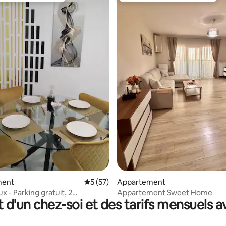
e sur la base de 8 commentaires : 5 sur 5
ment
Évaluation moyenne sur la base de 57 co
5 (57)
Appartement
x - Parking gratuit, 2
Appartement Sweet Home
t d'un chez-soi et des tarifs mensuels 
 arrivée chiffrée