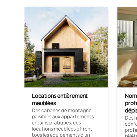
Locations entièrement
Noma
meublées
prof
dépl
Des cabanes de montagne
paisibles aux appartements
Des 
urbains pratiques, ces
confo
locations meublées offrent
profe
tous les équipements d'un
télét