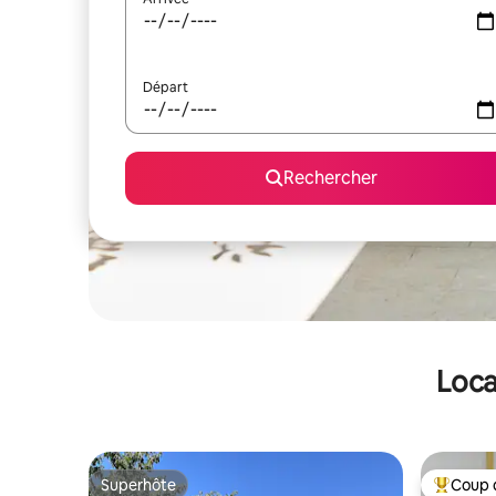
Départ
Rechercher
Loca
Superhôte
Coup 
Superhôte
Coups de