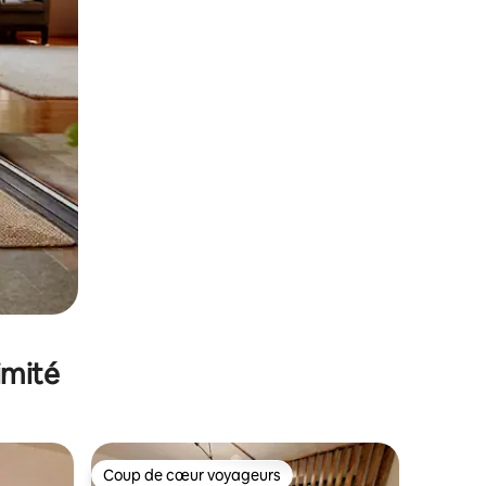
imité
Coup de cœur voyageurs
lus appréciés
Coup de cœur voyageurs