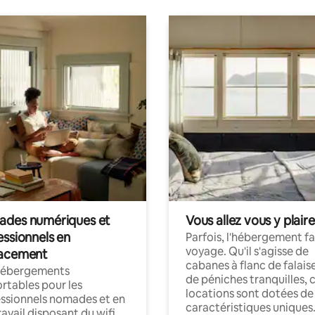
des numériques et
Vous allez vous y plaire
essionnels en
Parfois, l'hébergement fai
voyage. Qu'il s'agisse de
acement
cabanes à flanc de falais
hébergements
de péniches tranquilles, 
rtables pour les
locations sont dotées de
ssionnels nomades et en
caractéristiques uniques
ravail disposant du wifi