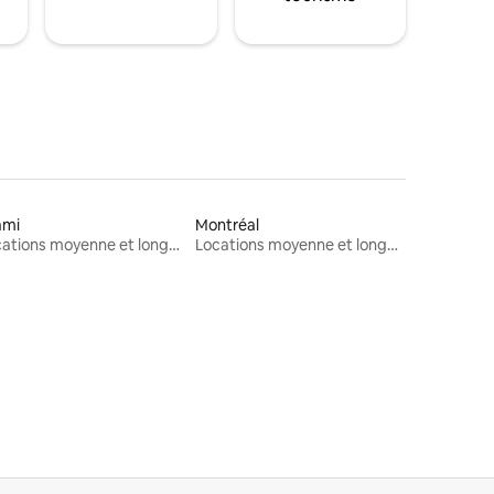
ami
Montréal
Locations moyenne et longue durée
Locations moyenne et longue durée