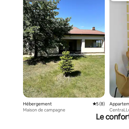
Hébergement
Évaluation moyenn
5 (8)
Apparte
Maison de campagne
CentraLLu
Le confor
chambres,