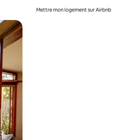
Mettre mon logement sur Airbnb
sant glisser.