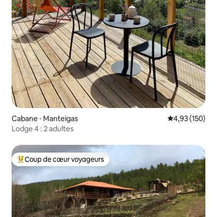
Cabane ⋅ Manteigas
Évaluation moy
4,93 (150)
Lodge 4 : 2 adultes
Coup de cœur voyageurs
Coups de cœur voyageurs les plus appréciés