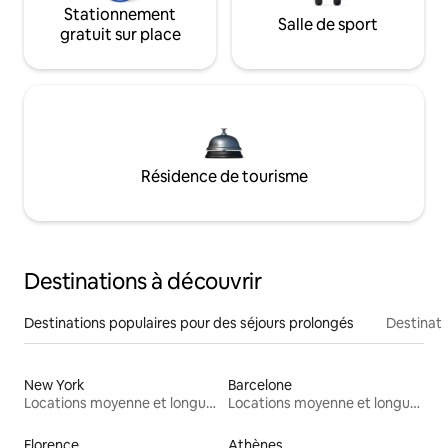
Stationnement
Salle de sport
gratuit sur place
Résidence de tourisme
Destinations à découvrir
Destinations populaires pour des séjours prolongés
Destinati
New York
Barcelone
Locations moyenne et longue durée
Locations moyenne et longue durée
Florence
Athènes