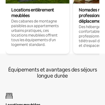
Locations entièrement
Nomades num
meublées
professionnel
déplacement
Des cabanes de montagne
paisibles aux appartements
Des hébergem
urbains pratiques, ces
confortables p
locations meublées offrent
professionnels
tous les équipements d'un
télétravail dis
logement standard.
et d'espaces de
Équipements et avantages des séjours
longue durée