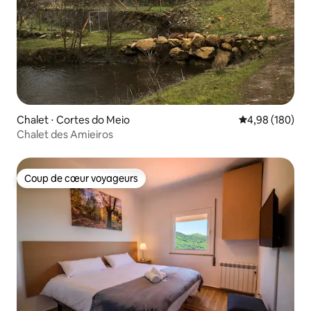
Chalet ⋅ Cortes do Meio
Évaluation moy
4,98 (180)
Chalet des Amieiros
Coup de cœur voyageurs
Coup de cœur voyageurs