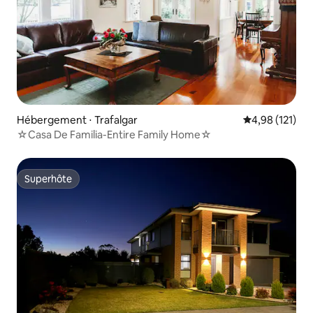
Hébergement ⋅ Trafalgar
Évaluation moy
4,98 (121)
☆Casa De Familia-Entire Family Home☆
Superhôte
Superhôte