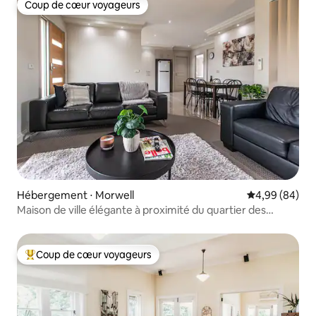
Coup de cœur voyageurs
Coup de cœur voyageurs
Hébergement ⋅ Morwell
Évaluation mo
4,99 (84)
Maison de ville élégante à proximité du quartier des
affaires de Morwell
Coup de cœur voyageurs
Coups de cœur voyageurs les plus appréciés