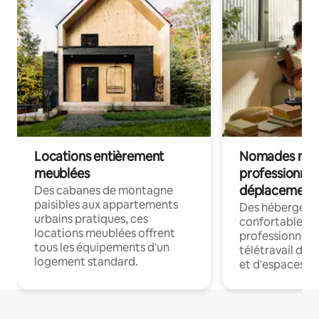
Locations entièrement
Nomades num
meublées
professionnel
déplacement
Des cabanes de montagne
paisibles aux appartements
Des hébergem
urbains pratiques, ces
confortables p
locations meublées offrent
professionnels
tous les équipements d'un
télétravail dis
logement standard.
et d'espaces de