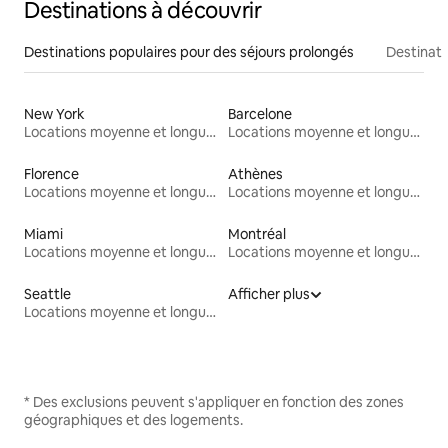
Destinations à découvrir
Destinations populaires pour des séjours prolongés
Destinati
New York
Barcelone
Locations moyenne et longue durée
Locations moyenne et longue durée
Florence
Athènes
Locations moyenne et longue durée
Locations moyenne et longue durée
Miami
Montréal
Locations moyenne et longue durée
Locations moyenne et longue durée
Seattle
Afficher plus
Locations moyenne et longue durée
* Des exclusions peuvent s'appliquer en fonction des zones
géographiques et des logements.