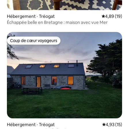
Hébergement ⋅ Tréogat
Évaluation mo
4,89 (19)
Échappée belle en Bretagne : maison avec vue Mer
Coup de cœur voyageurs
Coup de cœur voyageurs
Hébergement ⋅ Tréogat
Évaluation mo
4,93 (15)