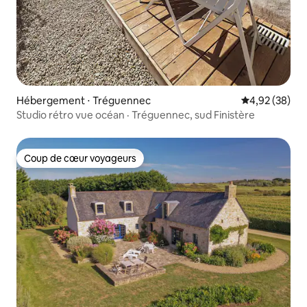
Hébergement ⋅ Tréguennec
Évaluation mo
4,92 (38)
Studio rétro vue océan · Tréguennec, sud Finistère
Coup de cœur voyageurs
Coup de cœur voyageurs