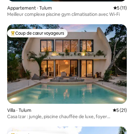
Appartement ⋅ Tulum
Évaluatio
5 (11)
Meilleur complexe piscine gym climatisation avec Wi-Fi
Coup de cœur voyageurs
Coups de cœur voyageurs les plus appréciés
Villa ⋅ Tulum
Évaluation
5 (21)
Casa Izar : jungle, piscine chauffée de luxe, foyer
extérieur, jacuzzi