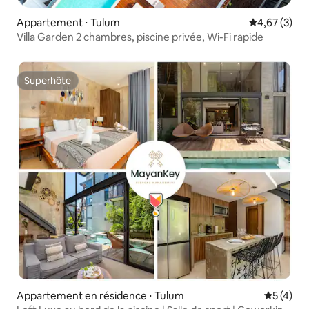
Appartement ⋅ Tulum
Évaluation m
4,67 (3)
Villa Garden 2 chambres, piscine privée, Wi-Fi rapide
Superhôte
Superhôte
Appartement en résidence ⋅ Tulum
Évaluatio
5 (4)