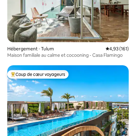
Hébergement ⋅ Tulum
Évaluation moy
4,93 (161)
Maison familiale au calme et cocooning - Casa Flamingo
Coup de cœur voyageurs
Coups de cœur voyageurs les plus appréciés