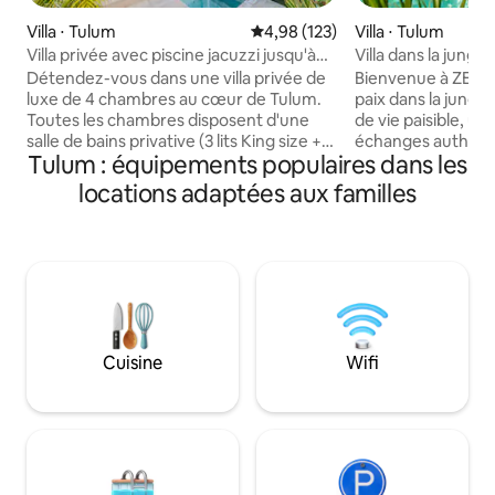
Villa ⋅ Tulum
Évaluation moyenne sur la base 
4,98 (123)
Villa ⋅ Tulum
Villa privée avec piscine jacuzzi jusqu'à
Villa dans la jungl
10 personnes avec concierge
cénote • Zen Cant
Détendez-vous dans une villa privée de
Bienvenue à ZEN 
luxe de 4 chambres au cœur de Tulum.
paix dans la jung
Toutes les chambres disposent d'une
de vie paisible, u
salle de bains privative (3 lits King size +
échanges authent
Tulum : équipements populaires dans les
2 lits doubles). Profitez d'une piscine à
nature tropicale lu
débordement privée, d'un toit-terrasse
offre une escapad
locations adaptées aux familles
avec jacuzzi chauffé, de cuisines
authentique juste 
extérieure et intérieure, d'un espace
animées de Tulum. Réveillez-vous 
barbecue et d'une baignoire extérieure
chant des oiseaux,
romantique dans la suite parentale. Situé
dans la piscine de 
à un pâté de maisons de la route
détendez-vous da
principale, à quelques minutes à pied des
conçus pour la rela
bars, cafés et restaurants, à quelques
convivialité. À pro
minutes des meilleurs clubs de plage.
Gomez, vous trou
Cuisine
Wifi
Service de conciergerie complet,
locaux, des cafés 
propriété sécurisée. Parfait pour les
authentique, tandi
groupes et les célébrations.
cénotes restent f