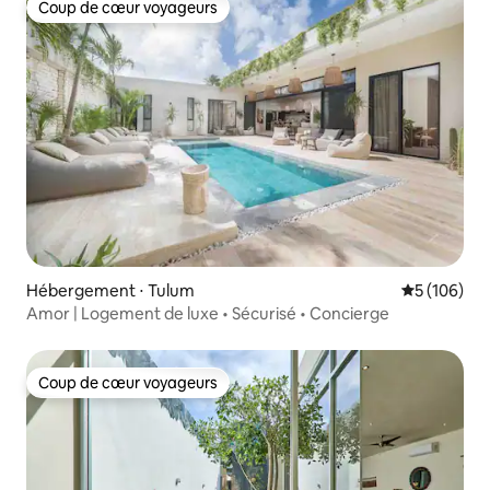
Coup de cœur voyageurs
Coup de cœur voyageurs
Hébergement ⋅ Tulum
Évaluation 
5 (106)
Amor | Logement de luxe • Sécurisé • Concierge
Coup de cœur voyageurs
Coup de cœur voyageurs