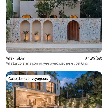
Villa ⋅ Tulum
Évaluation mo
4,95 (59)
Villa La Lola, maison privée avec piscine et parking
Coup de cœur voyageurs
Coup de cœur voyageurs