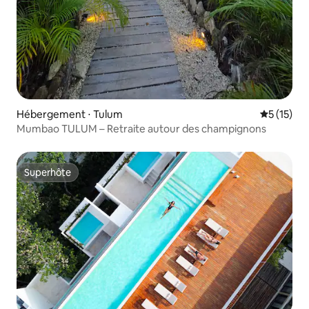
Hébergement ⋅ Tulum
Évaluation
5 (15)
Mumbao TULUM – Retraite autour des champignons
Superhôte
Superhôte