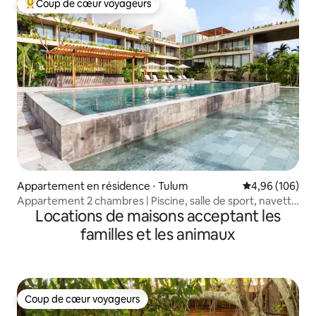
Coup de cœur voyageurs
Coups de cœur voyageurs les plus appréciés
Appartement en résidence ⋅ Tulum
Évaluation moy
4,96 (106)
Appartement 2 chambres | Piscine, salle de sport, navette
Locations de maisons acceptant les
pour la plage, Wi-Fi
familles et les animaux
Coup de cœur voyageurs
Coup de cœur voyageurs