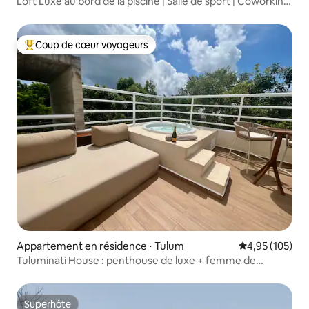
Loft Luxe au bord de la piscine | Salle de sport | Coworking
| Cénote
Coup de cœur voyageurs
Coups de cœur voyageurs les plus appréciés
Appartement en résidence ⋅ Tulum
Évaluation moy
4,95 (105)
Tuluminati House : penthouse de luxe + femme de
ménage quotidienne
Superhôte