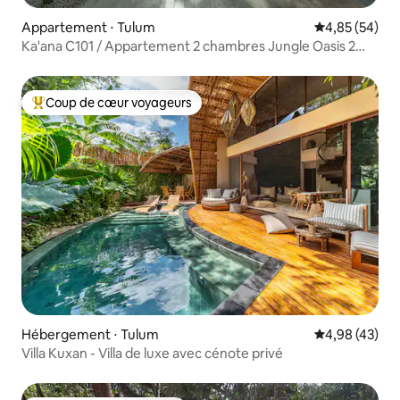
Appartement ⋅ Tulum
Évaluation mo
4,85 (54)
Ka'ana C101 / Appartement 2 chambres Jungle Oasis 2
piscines privées
Coup de cœur voyageurs
Coups de cœur voyageurs les plus appréciés
Hébergement ⋅ Tulum
Évaluation mo
4,98 (43)
Villa Kuxan - Villa de luxe avec cénote privé