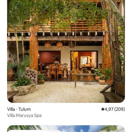
Villa ⋅ Tulum
Évaluation moy
4,97 (209)
Villa Marusya Spa