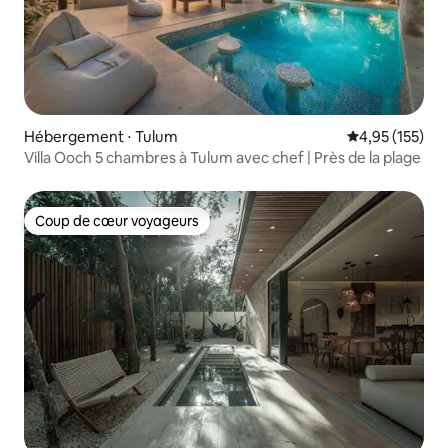
Hébergement ⋅ Tulum
Évaluation moy
4,95 (155)
Villa Ooch 5 chambres à Tulum avec chef | Près de la plage
Coup de cœur voyageurs
Coup de cœur voyageurs