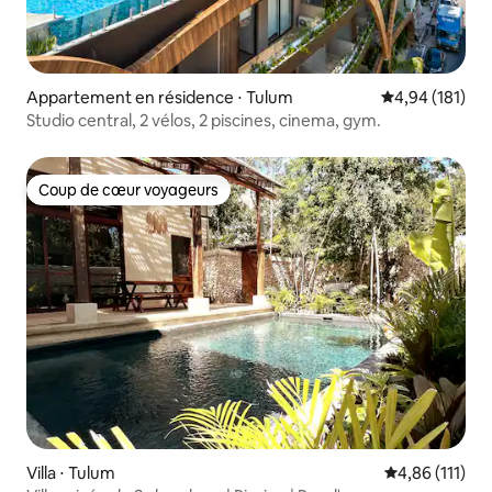
Appartement en résidence ⋅ Tulum
Évaluation moy
4,94 (181)
Studio central, 2 vélos, 2 piscines, cinema, gym.
Coup de cœur voyageurs
Coup de cœur voyageurs
Villa ⋅ Tulum
Évaluation moy
4,86 (111)