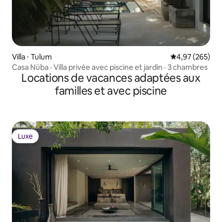
Villa ⋅ Tulum
Évaluation moy
4,97 (265)
Casa Nüba · Villa privée avec piscine et jardin · 3 chambres
Locations de vacances adaptées aux
familles et avec piscine
Luxe
Luxe