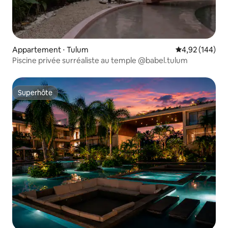
Appartement ⋅ Tulum
Évaluation moy
4,92 (144)
Piscine privée surréaliste au temple @babel.tulum
Superhôte
Superhôte