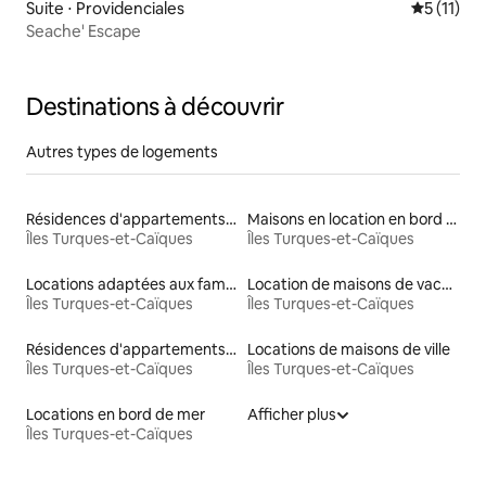
Suite ⋅ Providenciales
Évaluatio
5 (11)
Seache' Escape
Destinations à découvrir
Autres types de logements
Résidences d'appartements en location
Maisons en location en bord de mer
Îles Turques-et-Caïques
Îles Turques-et-Caïques
Locations adaptées aux familles
Location de maisons de vacances
Îles Turques-et-Caïques
Îles Turques-et-Caïques
Résidences d'appartements en bord de mer
Locations de maisons de ville
Îles Turques-et-Caïques
Îles Turques-et-Caïques
Locations en bord de mer
Afficher plus
Îles Turques-et-Caïques