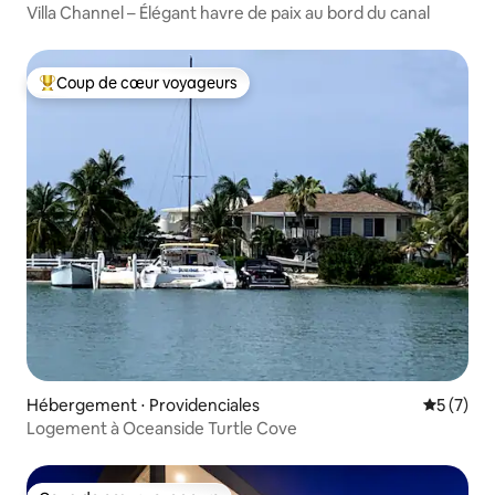
Villa Channel – Élégant havre de paix au bord du canal
Coup de cœur voyageurs
Coups de cœur voyageurs les plus appréciés
Hébergement ⋅ Providenciales
Évaluatio
5 (7)
Logement à Oceanside Turtle Cove