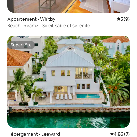
Appartement ⋅ Whitby
Évaluatio
5 (9)
Beach Dreamz - Soleil, sable et sérénité
Superhôte
Superhôte
Hébergement ⋅ Leeward
Évaluation m
4,86 (7)