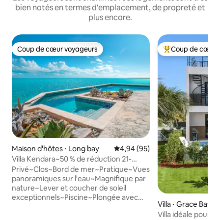
bien notés en termes d'emplacement, de propreté et
plus encore.
Coup de cœur voyageurs
Coup de cœur 
Coup de cœur voyageurs
Coups de cœur vo
Maison d'hôtes ⋅ Long bay
Évaluation moyenne sur la base
4,94 (95)
Villa Kendara~50 % de réduction 21-
25/08~Plage~Priv~Portail~Vue
Privé~Clos~Bord de mer~Pratique~Vues
panoramiques sur l'eau~Magnifique par
nature~Lever et coucher de soleil
exceptionnels~Piscine~Plongée avec
Villa ⋅ Grace Bay
masque et tuba~À 5 minutes du centre
Villa idéale pour u
de Grace Bay et des plages, des