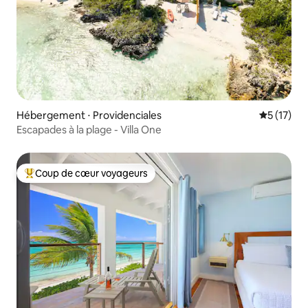
Hébergement ⋅ Providenciales
Évaluation
5 (17)
Escapades à la plage - Villa One
Coup de cœur voyageurs
Coups de cœur voyageurs les plus appréciés