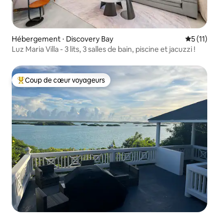
Hébergement ⋅ Discovery Bay
Évaluatio
5 (11)
Luz Maria Villa - 3 lits, 3 salles de bain, piscine et jacuzzi !
Coup de cœur voyageurs
Coups de cœur voyageurs les plus appréciés