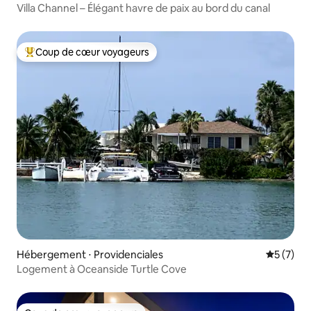
Villa Channel – Élégant havre de paix au bord du canal
Coup de cœur voyageurs
Coups de cœur voyageurs les plus appréciés
Hébergement ⋅ Providenciales
Évaluatio
5 (7)
Logement à Oceanside Turtle Cove