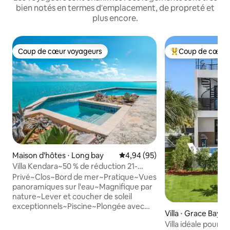
bien notés en termes d'emplacement, de propreté et
plus encore.
Coup de cœur voyageurs
Coup de cœur 
Coup de cœur voyageurs
Coups de cœur vo
Maison d'hôtes ⋅ Long bay
Évaluation moyenne sur la base
4,94 (95)
Villa Kendara~50 % de réduction 21-
25/08~Plage~Priv~Portail~Vue
Privé~Clos~Bord de mer~Pratique~Vues
panoramiques sur l'eau~Magnifique par
nature~Lever et coucher de soleil
exceptionnels~Piscine~Plongée avec
Villa ⋅ Grace Bay
masque et tuba~À 5 minutes du centre
Villa idéale pour u
de Grace Bay et des plages, des