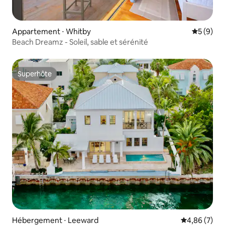
Appartement ⋅ Whitby
Évaluatio
5 (9)
Beach Dreamz - Soleil, sable et sérénité
Superhôte
Superhôte
Hébergement ⋅ Leeward
Évaluation m
4,86 (7)