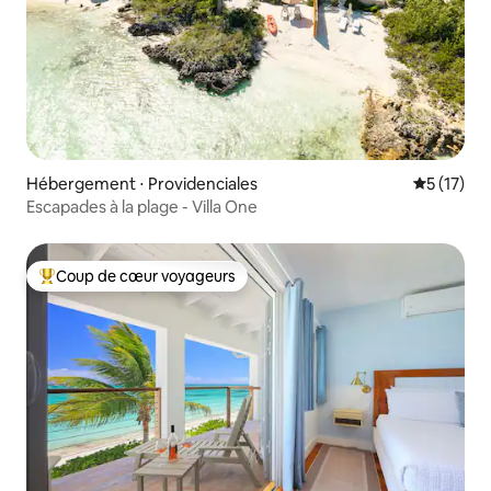
Hébergement ⋅ Providenciales
Évaluation
5 (17)
Escapades à la plage - Villa One
Coup de cœur voyageurs
Coups de cœur voyageurs les plus appréciés