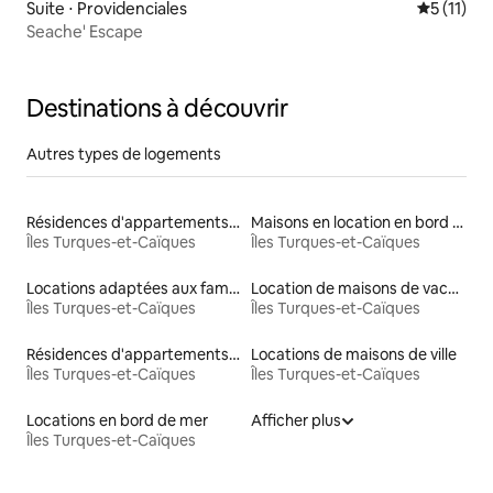
Suite ⋅ Providenciales
Évaluatio
5 (11)
Seache' Escape
Destinations à découvrir
Autres types de logements
Résidences d'appartements en location
Maisons en location en bord de mer
Îles Turques-et-Caïques
Îles Turques-et-Caïques
Locations adaptées aux familles
Location de maisons de vacances
Îles Turques-et-Caïques
Îles Turques-et-Caïques
Résidences d'appartements en bord de mer
Locations de maisons de ville
Îles Turques-et-Caïques
Îles Turques-et-Caïques
Locations en bord de mer
Afficher plus
Îles Turques-et-Caïques