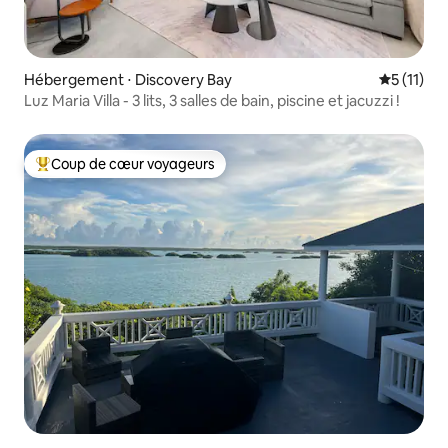
Hébergement ⋅ Discovery Bay
Évaluatio
5 (11)
Luz Maria Villa - 3 lits, 3 salles de bain, piscine et jacuzzi !
Coup de cœur voyageurs
Coups de cœur voyageurs les plus appréciés