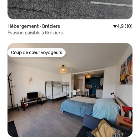
Hébergement ⋅ Bréziers
Évaluation m
4,9 (10)
Évasion paisible à Bréziers
Coup de cœur voyageurs
Coup de cœur voyageurs