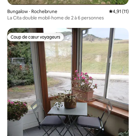
Bungalow ⋅ Rochebrune
Évaluation m
4,91 (11)
La Cita double mobil-home de 2 à 6 personnes
Coup de cœur voyageurs
Coup de cœur voyageurs