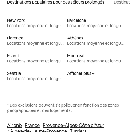
Destinations populaires pour des séjours prolongés
Destinati
New York
Barcelone
Locations moyenne et longue durée
Locations moyenne et longue durée
Florence
Athènes
Locations moyenne et longue durée
Locations moyenne et longue durée
Miami
Montréal
Locations moyenne et longue durée
Locations moyenne et longue durée
Seattle
Afficher plus
Locations moyenne et longue durée
* Des exclusions peuvent s'appliquer en fonction des zones
géographiques et des logements.
Airbnb
France
Provence-Alpes-Côte d'Azur
Alpes-de-Haute-Provence
Turriers