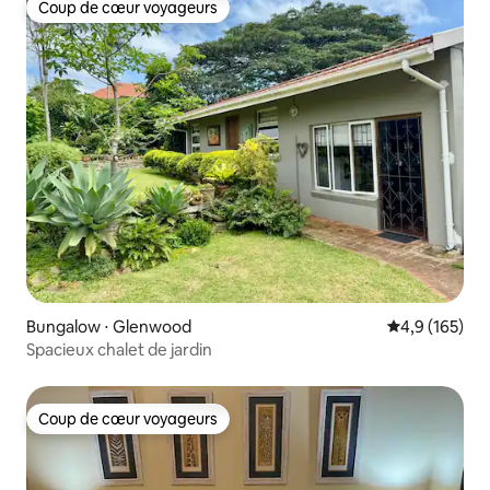
Coup de cœur voyageurs
Coup de cœur voyageurs
Bungalow ⋅ Glenwood
Évaluation mo
4,9 (165)
Spacieux chalet de jardin
Coup de cœur voyageurs
Coup de cœur voyageurs