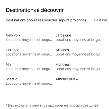
Destinations à découvrir
Destinations populaires pour des séjours prolongés
Destinati
New York
Barcelone
Locations moyenne et longue durée
Locations moyenne et longue durée
Florence
Athènes
Locations moyenne et longue durée
Locations moyenne et longue durée
Miami
Montréal
Locations moyenne et longue durée
Locations moyenne et longue durée
Seattle
Afficher plus
Locations moyenne et longue durée
* Des exclusions peuvent s'appliquer en fonction des zones