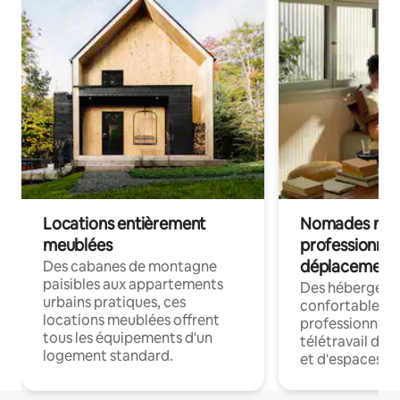
Locations entièrement
Nomades num
meublées
professionnel
déplacement
Des cabanes de montagne
paisibles aux appartements
Des hébergem
urbains pratiques, ces
confortables p
locations meublées offrent
professionnels
tous les équipements d'un
télétravail dis
logement standard.
et d'espaces de