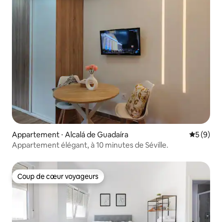
Appartement ⋅ Alcalá de Guadaíra
Évaluatio
5 (9)
Appartement élégant, à 10 minutes de Séville.
Coup de cœur voyageurs
Coup de cœur voyageurs