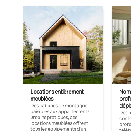
Locations entièrement
Noma
meublées
prof
dépl
Des cabanes de montagne
paisibles aux appartements
Des 
urbains pratiques, ces
confo
locations meublées offrent
profe
tous les équipements d'un
télét