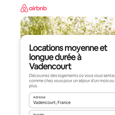
Aller
directement
au
contenu
Locations moyenne et
longue durée à
Vadencourt
Découvrez des logements où vous vous sente
comme chez vous pour un séjour d'un mois ou
plus.
Adresse
Lorsque les résultats s'affichent, utilisez les flèc
Arrivée