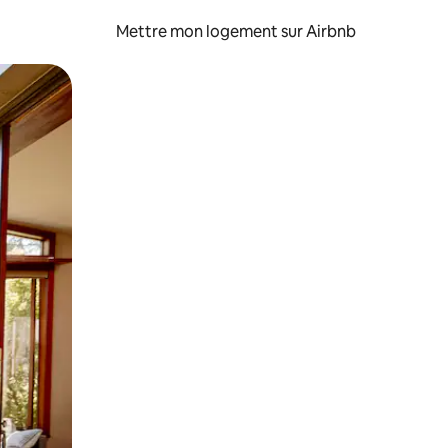
Mettre mon logement sur Airbnb
sant glisser.