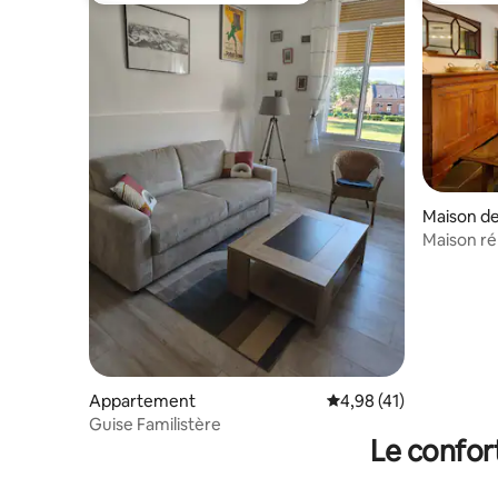
Maison de 
Maison ré
& barbec
Appartement
Évaluation moyenne su
4,98 (41)
Guise Familistère
Le confor