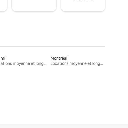
ami
Montréal
Locations moyenne et longue durée
Locations moyenne et longue durée