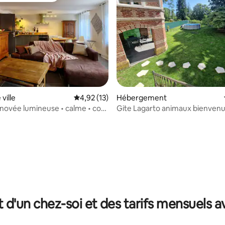
ville
Évaluation moyenne sur la base de 13 comme
4,92 (13)
Hébergement
novée lumineuse • calme • cour
Gite Lagarto animaux bienven
ue
r la base de 41 commentaires : 4,98 sur 5
t d'un chez-soi et des tarifs mensuels 