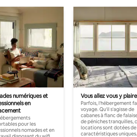
des numériques et
Vous allez vous y plaire
essionnels en
Parfois, l'hébergement fai
voyage. Qu'il s'agisse de
acement
cabanes à flanc de falais
hébergements
de péniches tranquilles, 
rtables pour les
locations sont dotées de
ssionnels nomades et en
caractéristiques uniques
ravail disposant du wifi