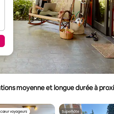
tions moyenne et longue durée à prox
 cœur voyageurs
Superhôte
 cœur voyageurs
Superhôte