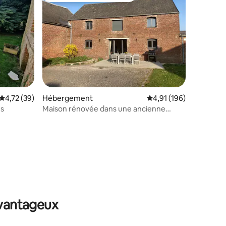
ntaires : 4,92 sur 5
Évaluation moyenne sur la base de 39 commentaires : 4,72 sur 5
4,72 (39)
Hébergement
Évaluation moyenne sur
4,91 (196)
us
Maison rénovée dans une ancienne
ferme familiale
avantageux