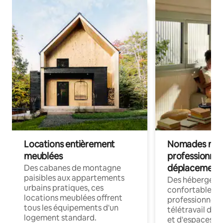
Locations entièrement
Nomades num
meublées
professionnel
déplacement
Des cabanes de montagne
paisibles aux appartements
Des hébergem
urbains pratiques, ces
confortables p
locations meublées offrent
professionnels
tous les équipements d'un
télétravail dis
logement standard.
et d'espaces de