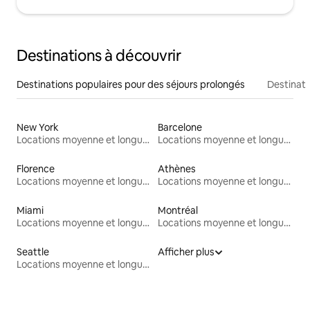
Destinations à découvrir
Destinations populaires pour des séjours prolongés
Destinati
New York
Barcelone
Locations moyenne et longue durée
Locations moyenne et longue durée
Florence
Athènes
Locations moyenne et longue durée
Locations moyenne et longue durée
Miami
Montréal
Locations moyenne et longue durée
Locations moyenne et longue durée
Seattle
Afficher plus
Locations moyenne et longue durée