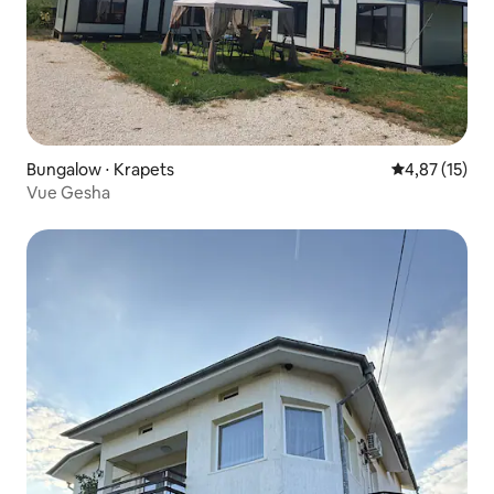
Bungalow ⋅ Krapets
Évaluation mo
4,87 (15)
Vue Gesha