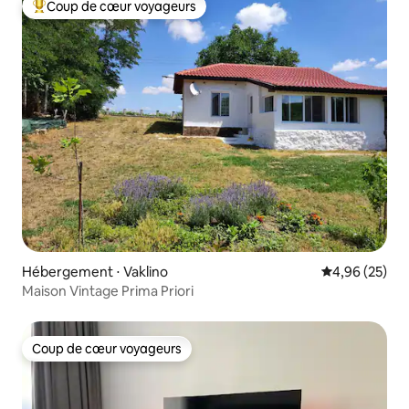
Coup de cœur voyageurs
Coups de cœur voyageurs les plus appréciés
Hébergement ⋅ Vaklino
Évaluation mo
4,96 (25)
Maison Vintage Prima Priori
Coup de cœur voyageurs
Coup de cœur voyageurs