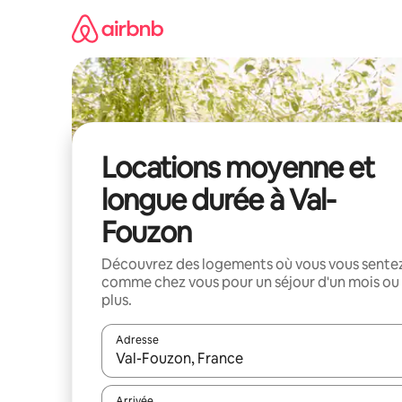
Aller
directement
au
contenu
Locations moyenne et
longue durée à Val-
Fouzon
Découvrez des logements où vous vous sente
comme chez vous pour un séjour d'un mois ou
plus.
Adresse
Lorsque les résultats s'affichent, utilisez les flèc
Arrivée