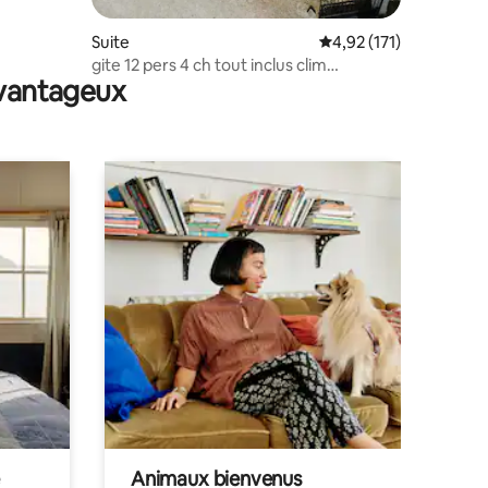
Suite
Évaluation moyenne sur
4,92 (171)
gite 12 pers 4 ch tout inclus clim
avantageux
réversible
Animaux bienvenus