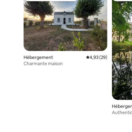
Hébergement
Évaluation moyenne sur
4,93 (29)
Charmante maison
Héberge
Authentiq