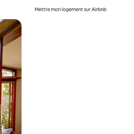
Mettre mon logement sur Airbnb
sant glisser.