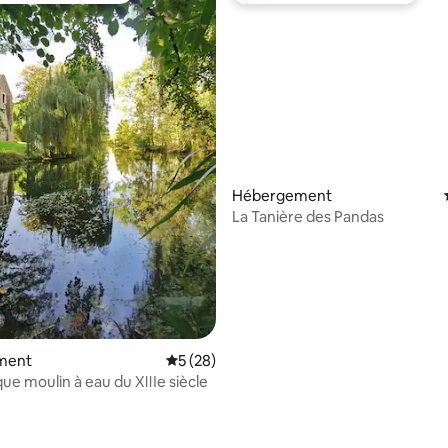
 la base de 29 commentaires : 4,93 sur 5
Hébergement
La Tanière des Pandas
ment
Évaluation moyenne sur la base de 28 co
5 (28)
ue moulin à eau du ⅫⅠe siècle