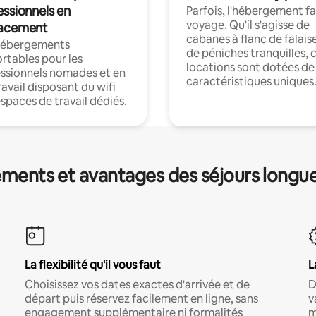
essionnels en
Parfois, l'hébergement fai
voyage. Qu'il s'agisse de
acement
cabanes à flanc de falais
hébergements
de péniches tranquilles, 
rtables pour les
locations sont dotées de
ssionnels nomades et en
caractéristiques uniques
ravail disposant du wifi
espaces de travail dédiés.
ments et avantages des séjours longu
La flexibilité qu'il vous faut
L
Choisissez vos dates exactes d'arrivée et de
D
départ puis réservez facilement en ligne, sans
v
engagement supplémentaire ni formalités
m