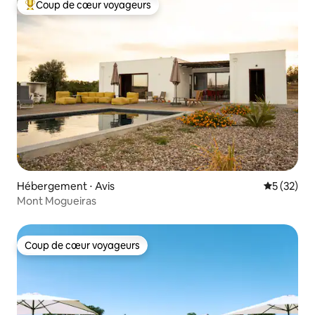
Coup de cœur voyageurs
Coups de cœur voyageurs les plus appréciés
Hébergement ⋅ Avis
Évaluation
5 (32)
Mont Mogueiras
Coup de cœur voyageurs
Coup de cœur voyageurs