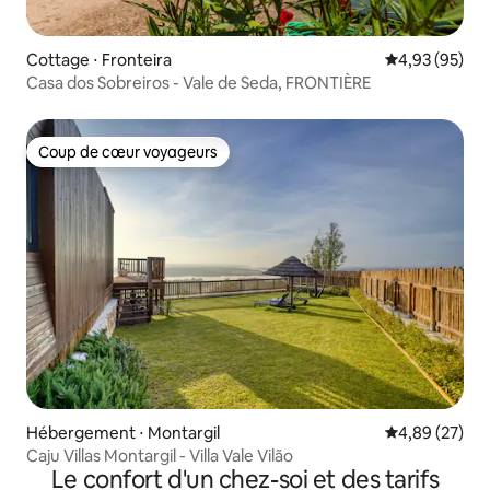
Cottage ⋅ Fronteira
Évaluation mo
4,93 (95)
Casa dos Sobreiros - Vale de Seda, FRONTIÈRE
Coup de cœur voyageurs
Coup de cœur voyageurs
Hébergement ⋅ Montargil
Évaluation mo
4,89 (27)
Caju Villas Montargil - Villa Vale Vilão
Le confort d'un chez-soi et des tarifs