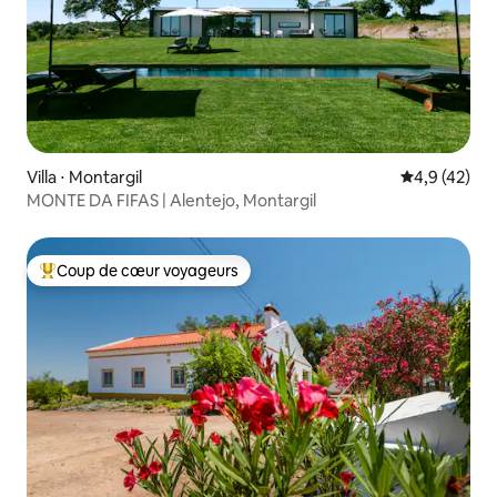
Villa ⋅ Montargil
Évaluation m
4,9 (42)
MONTE DA FIFAS | Alentejo, Montargil
Coup de cœur voyageurs
Coups de cœur voyageurs les plus appréciés