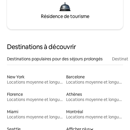
Résidence de tourisme
Destinations à découvrir
Destinations populaires pour des séjours prolongés
Destinati
New York
Barcelone
Locations moyenne et longue durée
Locations moyenne et longue durée
Florence
Athènes
Locations moyenne et longue durée
Locations moyenne et longue durée
Miami
Montréal
Locations moyenne et longue durée
Locations moyenne et longue durée
Seattle
Afficher plus