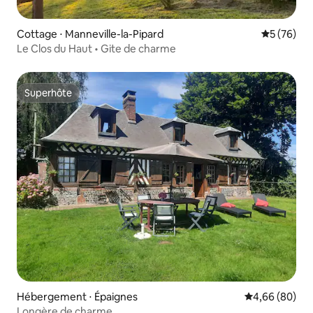
Cottage ⋅ Manneville-la-Pipard
Évaluation
5 (76)
Le Clos du Haut • Gite de charme
Superhôte
Superhôte
Hébergement ⋅ Épaignes
Évaluation mo
4,66 (80)
Longère de charme