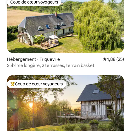
Coup de cœur voyageurs
Coup de cœur voyageurs
Hébergement ⋅ Triqueville
Évaluation mo
4,88 (25)
Sublime longère, 2 terrasses, terrain basket
Coup de cœur voyageurs
Coups de cœur voyageurs les plus appréciés