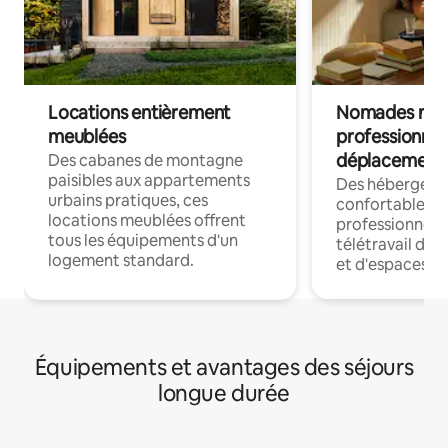
Locations entièrement
Nomades num
meublées
professionnel
déplacement
Des cabanes de montagne
paisibles aux appartements
Des hébergem
urbains pratiques, ces
confortables p
locations meublées offrent
professionnels
tous les équipements d'un
télétravail dis
logement standard.
et d'espaces de
Équipements et avantages des séjours
longue durée