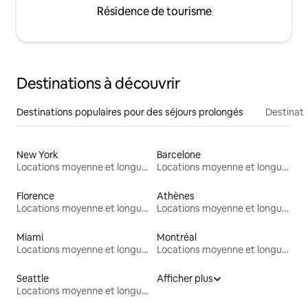
Résidence de tourisme
Destinations à découvrir
Destinations populaires pour des séjours prolongés
Destinati
New York
Barcelone
Locations moyenne et longue durée
Locations moyenne et longue durée
Florence
Athènes
Locations moyenne et longue durée
Locations moyenne et longue durée
Miami
Montréal
Locations moyenne et longue durée
Locations moyenne et longue durée
Seattle
Afficher plus
Locations moyenne et longue durée