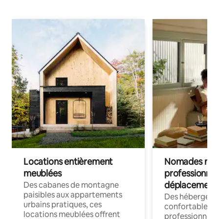
Locations entièrement
Nomades num
meublées
professionnel
déplacement
Des cabanes de montagne
paisibles aux appartements
Des hébergem
urbains pratiques, ces
confortables p
locations meublées offrent
professionnels