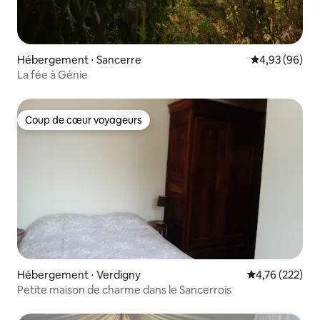
Hébergement ⋅ Sancerre
Évaluation mo
4,93 (96)
La fée à Génie
Coup de cœur voyageurs
Coup de cœur voyageurs
Hébergement ⋅ Verdigny
Évaluation moy
4,76 (222)
Petite maison de charme dans le Sancerrois