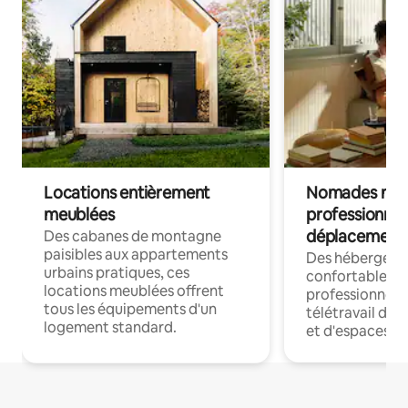
Locations entièrement
Nomades num
meublées
professionnel
déplacement
Des cabanes de montagne
paisibles aux appartements
Des hébergem
urbains pratiques, ces
confortables p
locations meublées offrent
professionnels
tous les équipements d'un
télétravail dis
logement standard.
et d'espaces de