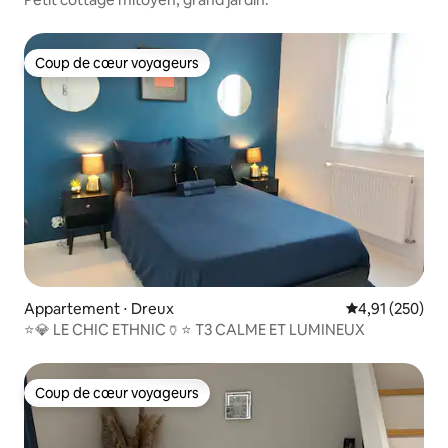
Coup de cœur voyageurs
Coup de cœur voyageurs
Appartement ⋅ Dreux
Évaluation moy
4,91 (250)
⭐💎 LE CHIC ETHNIC🏺⭐ T3 CALME ET LUMINEUX
Coup de cœur voyageurs
Coup de cœur voyageurs