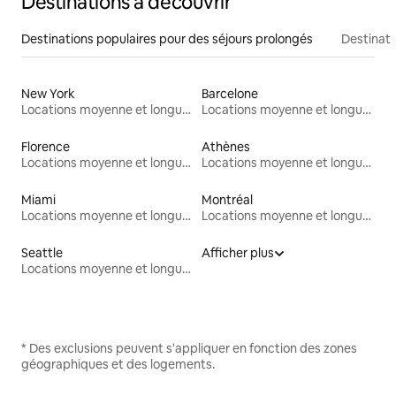
Destinations à découvrir
Destinations populaires pour des séjours prolongés
Destinati
New York
Barcelone
Locations moyenne et longue durée
Locations moyenne et longue durée
Florence
Athènes
Locations moyenne et longue durée
Locations moyenne et longue durée
Miami
Montréal
Locations moyenne et longue durée
Locations moyenne et longue durée
Seattle
Afficher plus
Locations moyenne et longue durée
* Des exclusions peuvent s'appliquer en fonction des zones
géographiques et des logements.