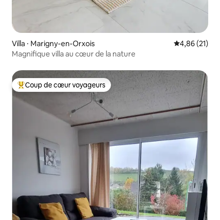
Villa ⋅ Marigny-en-Orxois
Évaluation mo
4,86 (21)
Magnifique villa au cœur de la nature
Coup de cœur voyageurs
Coups de cœur voyageurs les plus appréciés