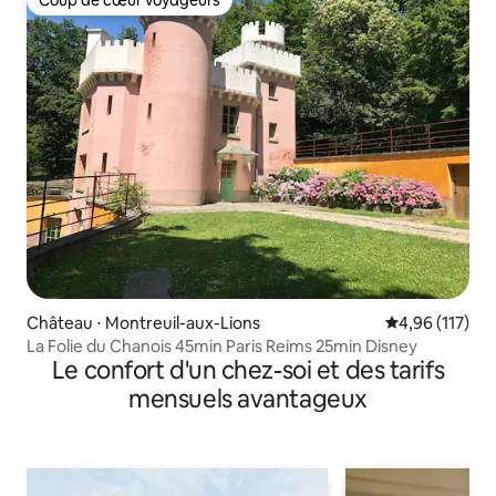
Coup de cœur voyageurs
Coup de cœur voyageurs
Château ⋅ Montreuil-aux-Lions
Évaluation moy
4,96 (117)
La Folie du Chanois 45min Paris Reims 25min Disney
Le confort d'un chez-soi et des tarifs
mensuels avantageux