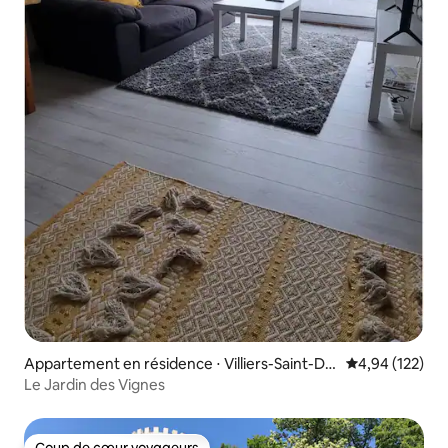
Appartement en résidence ⋅ Villiers-Saint-De
Évaluation moy
4,94 (122)
nis
Le Jardin des Vignes