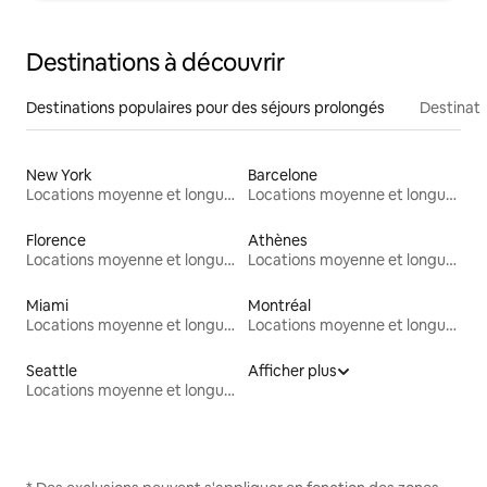
Destinations à découvrir
Destinations populaires pour des séjours prolongés
Destinati
New York
Barcelone
Locations moyenne et longue durée
Locations moyenne et longue durée
Florence
Athènes
Locations moyenne et longue durée
Locations moyenne et longue durée
Miami
Montréal
Locations moyenne et longue durée
Locations moyenne et longue durée
Seattle
Afficher plus
Locations moyenne et longue durée