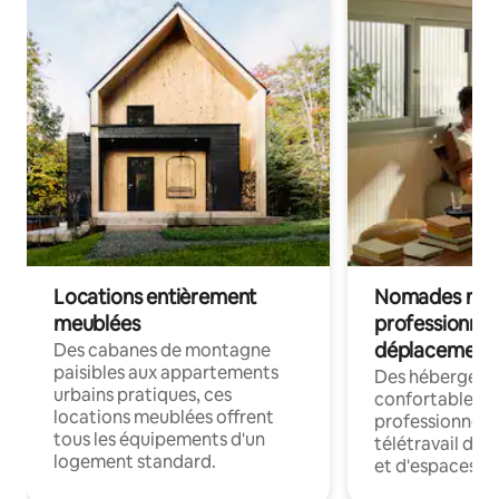
Locations entièrement
Nomades num
meublées
professionnel
déplacement
Des cabanes de montagne
paisibles aux appartements
Des hébergem
urbains pratiques, ces
confortables p
locations meublées offrent
professionnels
tous les équipements d'un
télétravail dis
logement standard.
et d'espaces de