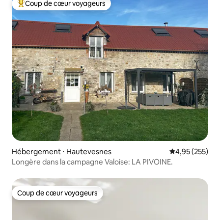
Coup de cœur voyageurs
Coups de cœur voyageurs les plus appréciés
Hébergement ⋅ Hautevesnes
Évaluation moy
4,95 (255)
Longère dans la campagne Valoise: LA PIVOINE.
Coup de cœur voyageurs
Coup de cœur voyageurs