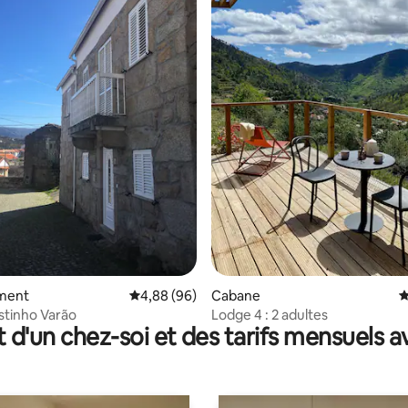
 la base de 54 commentaires : 4,93 sur 5
ment
Évaluation moyenne sur la base de 96 commen
4,88 (96)
Cabane
É
stinho Varão
Lodge 4 : 2 adultes
t d'un chez-soi et des tarifs mensuels 