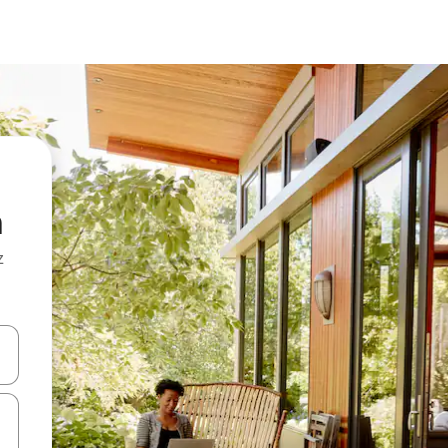
a
z
hes vers le haut et vers le bas pour les parcourir ou en appuyant et en fai