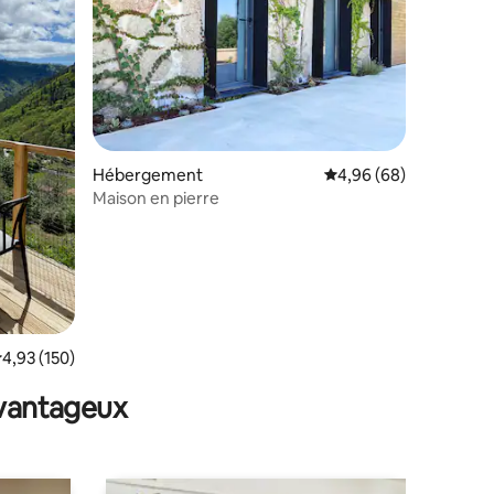
Hébergement
Évaluation moyenne su
4,96 (68)
Maison en pierre
taires : 4,88 sur 5
valuation moyenne sur la base de 150 commentaires : 4,93 sur 5
4,93 (150)
avantageux