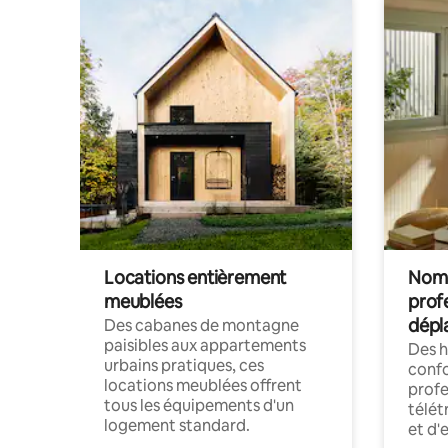
Locations entièrement
Noma
meublées
prof
dépl
Des cabanes de montagne
paisibles aux appartements
Des 
urbains pratiques, ces
confo
locations meublées offrent
profe
tous les équipements d'un
télét
logement standard.
et d'