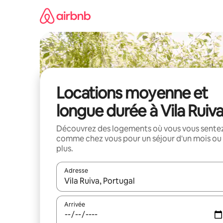
Aller
directement
au
contenu
Locations moyenne et
longue durée à Vila Ruiv
Découvrez des logements où vous vous sente
comme chez vous pour un séjour d'un mois ou
plus.
Adresse
Lorsque les résultats s'affichent, utilisez les flèc
Arrivée