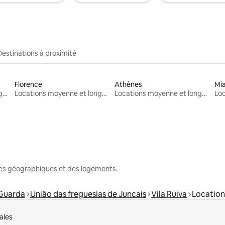
Destinations à proximité
Florence
Athènes
Mi
Locations moyenne et longue durée
Locations moyenne et longue durée
Locations moyenne et longue durée
nes géographiques et des logements.
 Guarda
União das freguesias de Juncais
Vila Ruiva
Location
ales