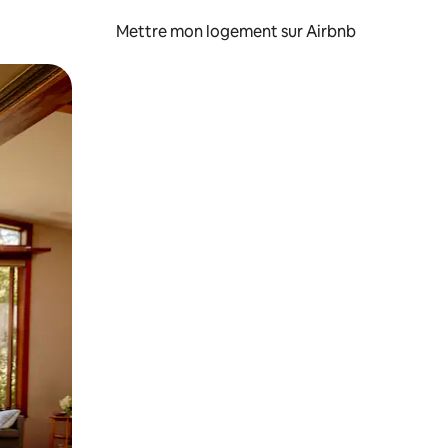
Mettre mon logement sur Airbnb
sant glisser.