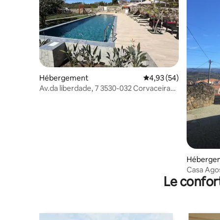
Hébergement
Évaluation moyenne sur
4,93 (54)
Av.da liberdade, 7 3530-032 Corvaceira
Mangualde
Héberge
Casa Ago
Le confor