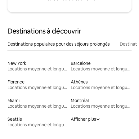
Destinations à découvrir
Destinations populaires pour des séjours prolongés
Destinati
New York
Barcelone
Locations moyenne et longue durée
Locations moyenne et longue durée
Florence
Athènes
Locations moyenne et longue durée
Locations moyenne et longue durée
Miami
Montréal
Locations moyenne et longue durée
Locations moyenne et longue durée
Seattle
Afficher plus
Locations moyenne et longue durée