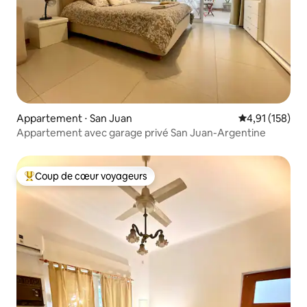
Appartement ⋅ San Juan
Évaluation moy
4,91 (158)
Appartement avec garage privé San Juan-Argentine
Coup de cœur voyageurs
Coups de cœur voyageurs les plus appréciés