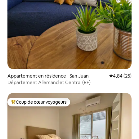
Appartement en résidence ⋅ San Juan
Évaluation mo
4,84 (25)
Département Allemand et Central (RF)
Coup de cœur voyageurs
Coups de cœur voyageurs les plus appréciés