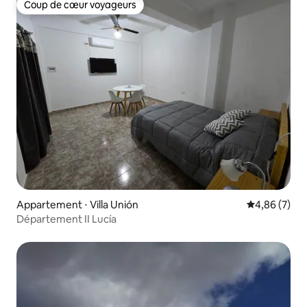
Coup de cœur voyageurs
Coup de cœur voyageurs
Appartement ⋅ Villa Unión
Évaluation m
4,86 (7)
Département II Lucía