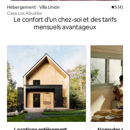
Hébergement ⋅ Villa Unión
Évaluatio
5 (4)
Casa Los Abuelos
Le confort d'un chez-soi et des tarifs
mensuels avantageux
Locations entièrement
Nomades num