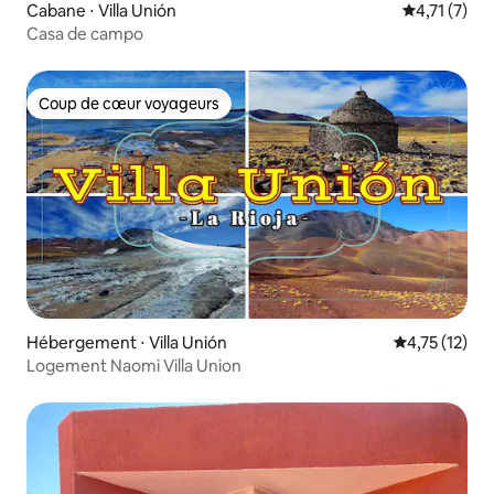
Cabane ⋅ Villa Unión
Évaluation 
4,71 (7)
Casa de campo
Coup de cœur voyageurs
Coup de cœur voyageurs
Hébergement ⋅ Villa Unión
Évaluation mo
4,75 (12)
Logement Naomi Villa Union