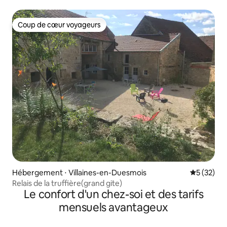
Coup de cœur voyageurs
Coup de cœur voyageurs
Hébergement ⋅ Villaines-en-Duesmois
Évaluation
5 (32)
Relais de la truffière(grand gite)
Le confort d'un chez-soi et des tarifs
mensuels avantageux