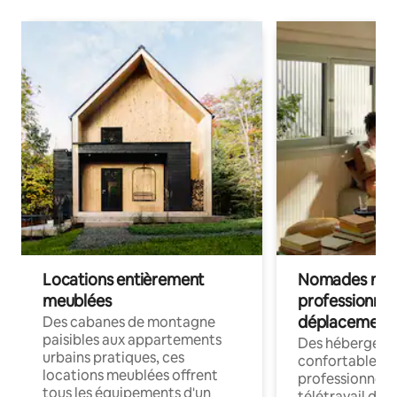
Locations entièrement
Nomades num
meublées
professionnel
déplacement
Des cabanes de montagne
paisibles aux appartements
Des hébergem
urbains pratiques, ces
confortables p
locations meublées offrent
professionnels
tous les équipements d'un
télétravail dis