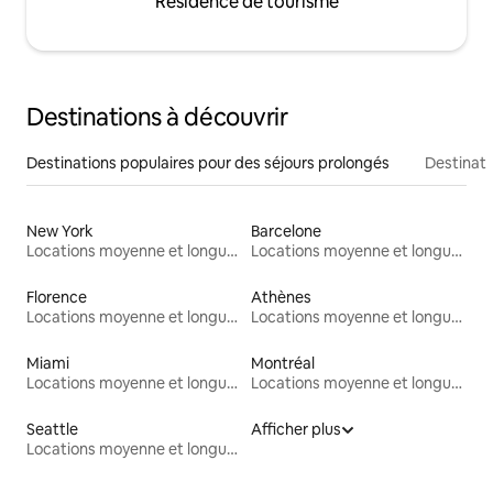
Résidence de tourisme
Destinations à découvrir
Destinations populaires pour des séjours prolongés
Destinati
New York
Barcelone
Locations moyenne et longue durée
Locations moyenne et longue durée
Florence
Athènes
Locations moyenne et longue durée
Locations moyenne et longue durée
Miami
Montréal
Locations moyenne et longue durée
Locations moyenne et longue durée
Seattle
Afficher plus
Locations moyenne et longue durée