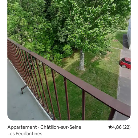
Appartement ⋅ Châtillon-sur-Seine
Évaluation mo
4,86 (22)
Les Feuillantines