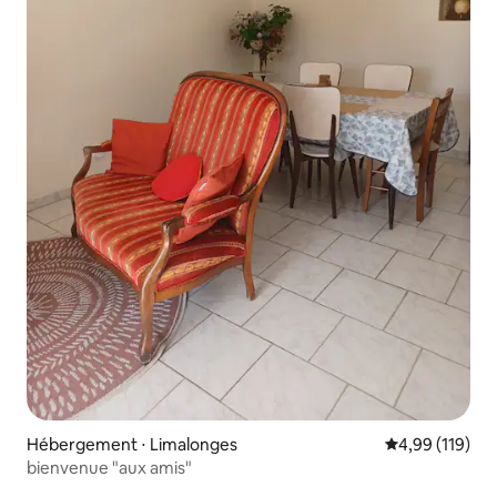
Hébergement ⋅ Limalonges
Évaluation moy
4,99 (119)
bienvenue "aux amis"