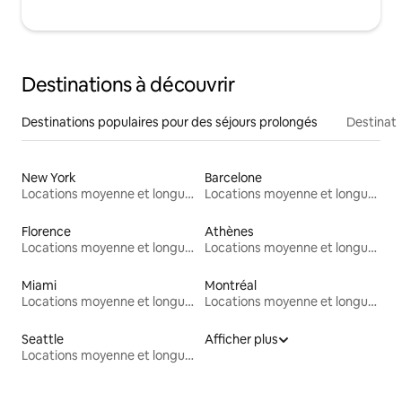
Destinations à découvrir
Destinations populaires pour des séjours prolongés
Destinati
New York
Barcelone
Locations moyenne et longue durée
Locations moyenne et longue durée
Florence
Athènes
Locations moyenne et longue durée
Locations moyenne et longue durée
Miami
Montréal
Locations moyenne et longue durée
Locations moyenne et longue durée
Seattle
Afficher plus
Locations moyenne et longue durée