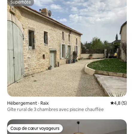
Superhôte
Superhôte
Hébergement ⋅ Raix
Évaluation 
4,8 (5)
Gîte rural de 3 chambres avec piscine chauffée
Coup de cœur voyageurs
Coup de cœur voyageurs