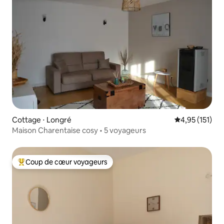
Cottage ⋅ Longré
Évaluation moy
4,95 (151)
Maison Charentaise cosy • 5 voyageurs
Coup de cœur voyageurs
Coups de cœur voyageurs les plus appréciés