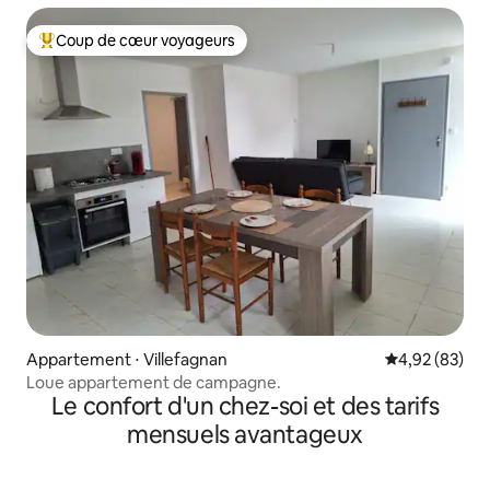
Coup de cœur voyageurs
Coups de cœur voyageurs les plus appréciés
Appartement ⋅ Villefagnan
Évaluation mo
4,92 (83)
Loue appartement de campagne.
Le confort d'un chez-soi et des tarifs
mensuels avantageux