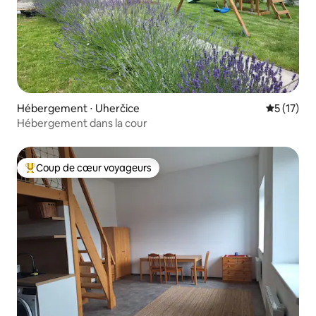
Hébergement ⋅ Uherčice
Évaluation
5 (17)
Hébergement dans la cour
Coup de cœur voyageurs
Coups de cœur voyageurs les plus appréciés