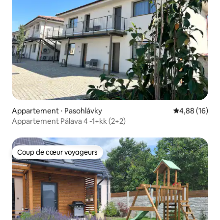
Appartement ⋅ Pasohlávky
Évaluation mo
4,88 (16)
Appartement Pálava 4 -1+kk (2+2)
Coup de cœur voyageurs
Coup de cœur voyageurs