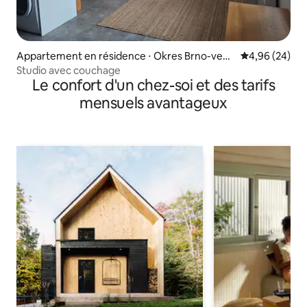
Appartement en résidence ⋅ Okres Brno-venk
Évaluation mo
4,96 (24)
ov
Studio avec couchage
Le confort d'un chez-soi et des tarifs
mensuels avantageux