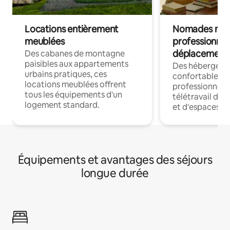
Locations entièrement
Nomades num
meublées
professionnel
déplacement
Des cabanes de montagne
paisibles aux appartements
Des hébergem
urbains pratiques, ces
confortables p
locations meublées offrent
professionnels
tous les équipements d'un
télétravail dis
logement standard.
et d'espaces de
Équipements et avantages des séjours
longue durée