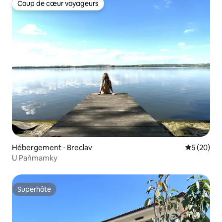
Coup de cœur voyageurs
Coup de cœur voyageurs
Hébergement ⋅ Breclav
Évaluation
5 (20)
U Paňmamky
Superhôte
Superhôte