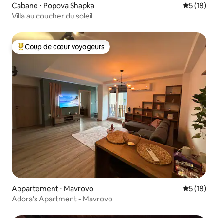
Cabane ⋅ Popova Shapka
Évaluation
5 (18)
Villa au coucher du soleil
Coup de cœur voyageurs
Coups de cœur voyageurs les plus appréciés
Appartement ⋅ Mavrovo
Évaluation
5 (18)
Adora's Apartment - Mavrovo