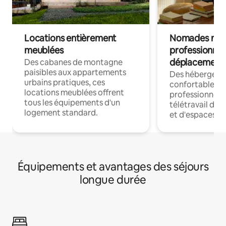
Locations entièrement
Nomades num
meublées
professionnel
déplacement
Des cabanes de montagne
paisibles aux appartements
Des hébergem
urbains pratiques, ces
confortables p
locations meublées offrent
professionnels
tous les équipements d'un
télétravail dis
logement standard.
et d'espaces de
Équipements et avantages des séjours
longue durée