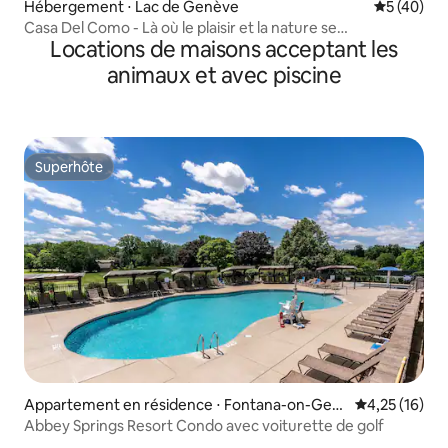
Hébergement ⋅ Lac de Genève
Évaluation
5 (40)
Casa Del Como - Là où le plaisir et la nature se
Locations de maisons acceptant les
rencontrent
animaux et avec piscine
Superhôte
Superhôte
Appartement en résidence ⋅ Fontana-on-Gen
Évaluation mo
4,25 (16)
eva Lake
Abbey Springs Resort Condo avec voiturette de golf