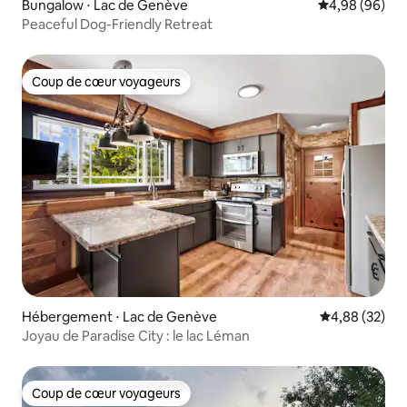
Bungalow ⋅ Lac de Genève
Évaluation mo
4,98 (96)
Peaceful Dog-Friendly Retreat
Coup de cœur voyageurs
Coup de cœur voyageurs
Hébergement ⋅ Lac de Genève
Évaluation mo
4,88 (32)
Joyau de Paradise City : le lac Léman
Coup de cœur voyageurs
Coup de cœur voyageurs