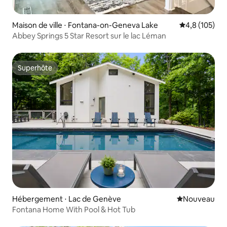
Maison de ville ⋅ Fontana-on-Geneva Lake
Évaluation mo
4,8 (105)
Abbey Springs 5 Star Resort sur le lac Léman
Superhôte
Superhôte
Hébergement ⋅ Lac de Genève
Nouvel hébe
Nouveau
Fontana Home With Pool & Hot Tub