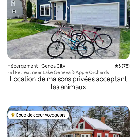
Hébergement ⋅ Genoa City
Évaluation
5 (75)
Fall Retreat near Lake Geneva & Apple Orchards
Location de maisons privées acceptant
les animaux
Coup de cœur voyageurs
Coups de cœur voyageurs les plus appréciés