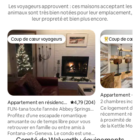
Les voyageurs approuvent : ces maisons acceptant les
animaux sont très bien notées pour leur emplacement,
leur propreté et bien plus encore.
Coup de cœur voyageurs
Coup de cœur 
Coup de cœur voyageurs
Coups de cœur vo
Appartement ⋅ Wh
2 chambres industr
Appartement en résidence
Évaluation moyenne sur la base 
4,79 (204)
animaux de compa
Ce logement de 
⋅ Fontana-on-Geneva Lake
FUN-tana toute l'année Abbey Springs
UWW !
récemment rénové
Fontana WI
Profitez d'une escapade romantique
à proximité de l'U
amusante ou de temps libre pour vous
de la Kettle Morai
retrouver en famille ou entre amis à
les animaux de co
Fontana-on-Geneva. Le condo est une
sommes à distanc
cuisine ouverte, une salle à manger et