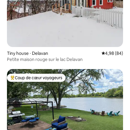
Tiny house ⋅ Delavan
Évaluation mo
4,98 (84)
Petite maison rouge sur le lac Delavan
Coup de cœur voyageurs
Coups de cœur voyageurs les plus appréciés