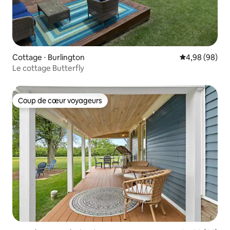
Cottage ⋅ Burlington
Évaluation mo
4,98 (98)
Le cottage Butterfly
Coup de cœur voyageurs
Coup de cœur voyageurs