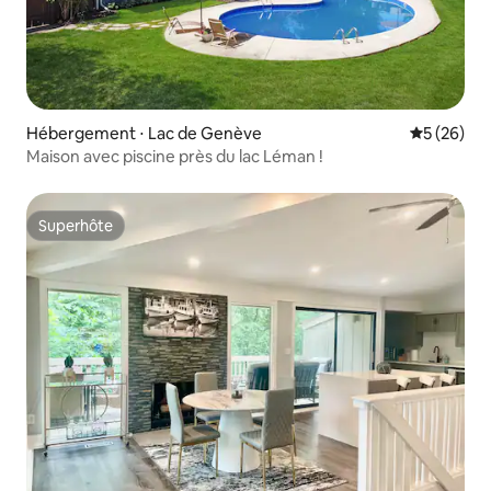
Hébergement ⋅ Lac de Genève
Évaluation
5 (26)
Maison avec piscine près du lac Léman !
Superhôte
Superhôte