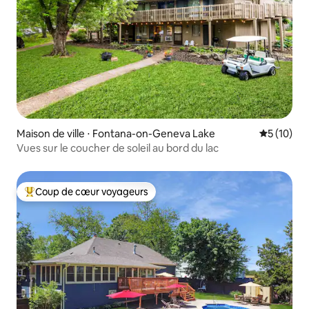
Maison de ville ⋅ Fontana-on-Geneva Lake
Évaluation
5 (10)
Vues sur le coucher de soleil au bord du lac
Coup de cœur voyageurs
Coups de cœur voyageurs les plus appréciés