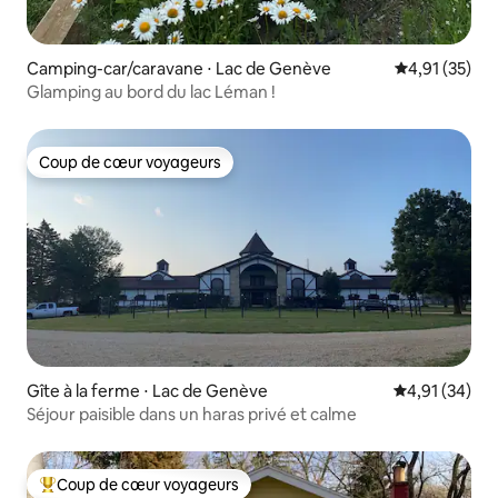
Camping-car/caravane ⋅ Lac de Genève
Évaluation mo
4,91 (35)
Glamping au bord du lac Léman !
Coup de cœur voyageurs
Coup de cœur voyageurs
Gîte à la ferme ⋅ Lac de Genève
Évaluation mo
4,91 (34)
Séjour paisible dans un haras privé et calme
Coup de cœur voyageurs
Coups de cœur voyageurs les plus appréciés