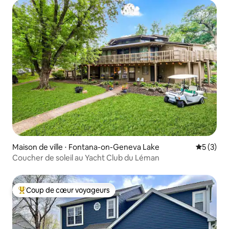
Maison de ville ⋅ Fontana-on-Geneva Lake
Évaluatio
5 (3)
Coucher de soleil au Yacht Club du Léman
Coup de cœur voyageurs
Coups de cœur voyageurs les plus appréciés