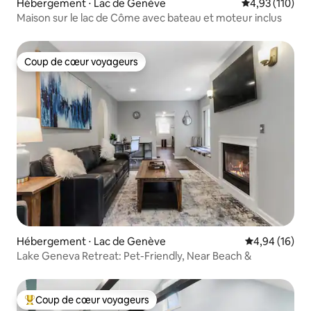
Hébergement ⋅ Lac de Genève
Évaluation moy
4,93 (110)
Maison sur le lac de Côme avec bateau et moteur inclus
Coup de cœur voyageurs
Coup de cœur voyageurs
Hébergement ⋅ Lac de Genève
Évaluation mo
4,94 (16)
Lake Geneva Retreat: Pet-Friendly, Near Beach &
Coup de cœur voyageurs
Coups de cœur voyageurs les plus appréciés