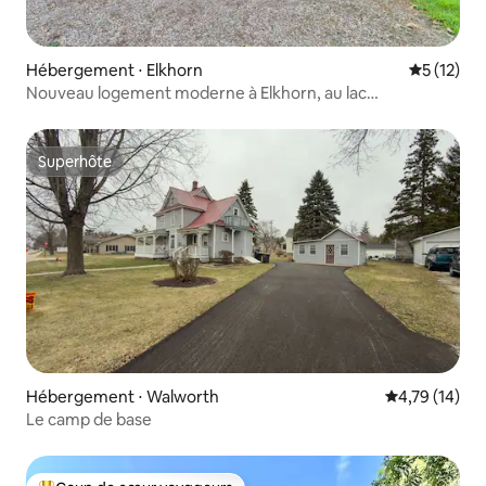
Hébergement ⋅ Elkhorn
Évaluation
5 (12)
Nouveau logement moderne à Elkhorn, au lac
Wandawega
Superhôte
Superhôte
Hébergement ⋅ Walworth
Évaluation mo
4,79 (14)
Le camp de base