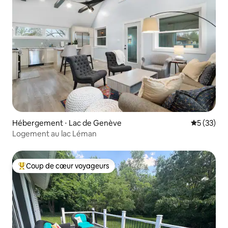
Hébergement ⋅ Lac de Genève
Évaluation
5 (33)
Logement au lac Léman
Coup de cœur voyageurs
Coups de cœur voyageurs les plus appréciés