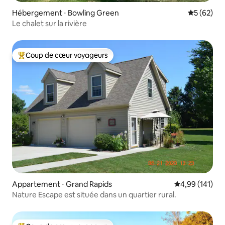
Hébergement ⋅ Bowling Green
Évaluation
5 (62)
Le chalet sur la rivière
Coup de cœur voyageurs
Coups de cœur voyageurs les plus appréciés
Appartement ⋅ Grand Rapids
Évaluation moy
4,99 (141)
Nature Escape est située dans un quartier rural.