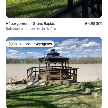
Hébergement ⋅ Grand Rapids
Évaluation mo
4,98 (57)
Belvédère au bord de la rivière
Coup de cœur voyageurs
Coups de cœur voyageurs les plus appréciés