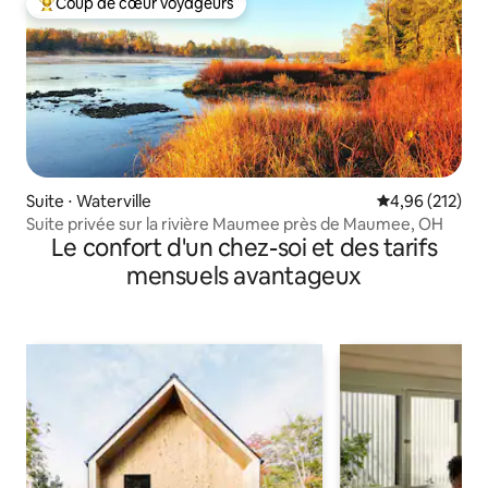
Coup de cœur voyageurs
Coups de cœur voyageurs les plus appréciés
Suite ⋅ Waterville
Évaluation moy
4,96 (212)
Suite privée sur la rivière Maumee près de Maumee, OH
Le confort d'un chez-soi et des tarifs
mensuels avantageux