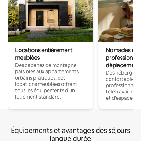
Locations entièrement
Nomades num
meublées
professionnel
déplacement
Des cabanes de montagne
paisibles aux appartements
Des hébergem
urbains pratiques, ces
confortables p
locations meublées offrent
professionnels
tous les équipements d'un
télétravail dis
logement standard.
et d'espaces de
Équipements et avantages des séjours
longue durée