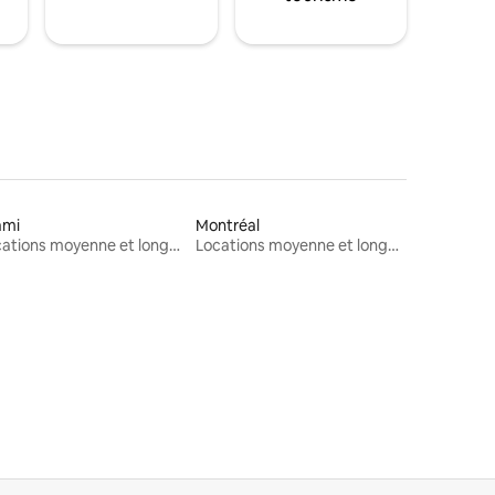
ami
Montréal
Locations moyenne et longue durée
Locations moyenne et longue durée