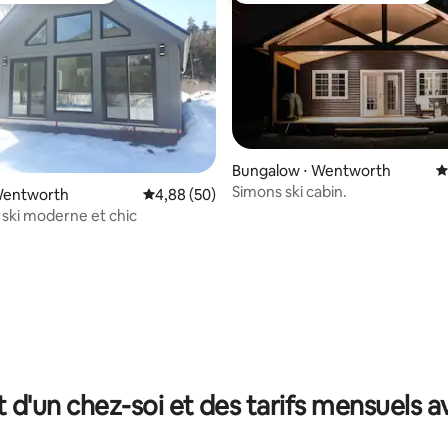
Bungalow ⋅ Wentworth
É
Simons ski cabin.
 la base de 38 commentaires : 4,87 sur 5
 Wentworth
Évaluation moyenne sur la base de 50 commen
4,88 (50)
 ski moderne et chic
t d'un chez-soi et des tarifs mensuels 