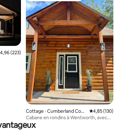
valuation moyenne sur la base de 223 commentaires : 4,96 sur 5
4,96 (223)
taires : 4,88 sur 5
Cottage ⋅ Cumberland Coun
Évaluation moyenne sur
4,85 (130)
ty
Cabane en rondins à Wentworth, avec
avantageux
poêle à bois et jacuzzi