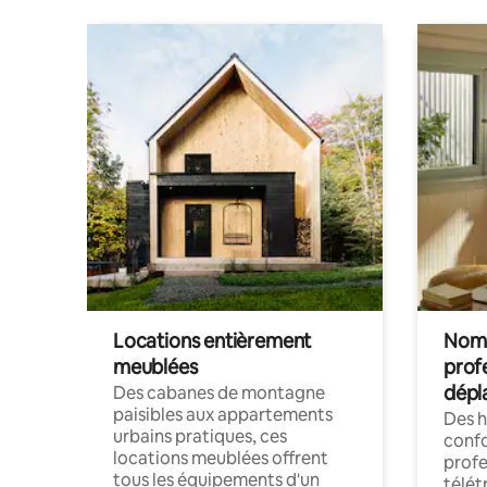
Locations entièrement
Noma
meublées
prof
dépl
Des cabanes de montagne
paisibles aux appartements
Des 
urbains pratiques, ces
confo
locations meublées offrent
profe
tous les équipements d'un
télét