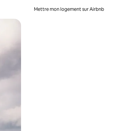
Mettre mon logement sur Airbnb
sant glisser.