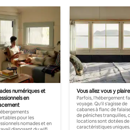
des numériques et
Vous allez vous y plaire
essionnels en
Parfois, l'hébergement fai
voyage. Qu'il s'agisse de
acement
cabanes à flanc de falais
hébergements
de péniches tranquilles, 
rtables pour les
locations sont dotées de
ssionnels nomades et en
caractéristiques uniques
ravail disposant du wifi