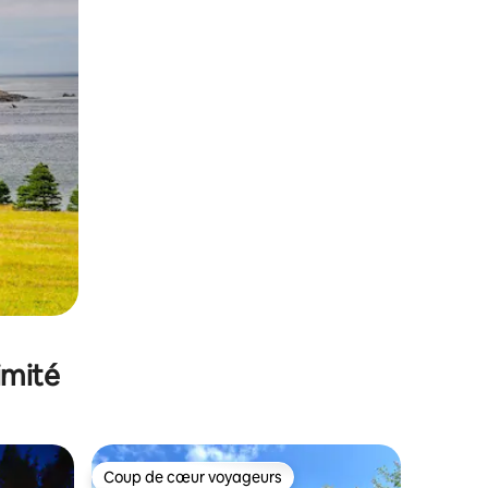
imité
Coup de cœur voyageurs
lus appréciés
Coup de cœur voyageurs