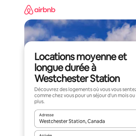
Aller
directement
au
contenu
Locations moyenne et
longue durée à
Westchester Station
Découvrez des logements où vous vous sente
comme chez vous pour un séjour d'un mois ou
plus.
Adresse
Lorsque les résultats s'affichent, utilisez les flèc
Arrivée