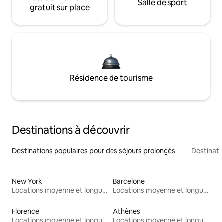
Salle de sport
gratuit sur place
Résidence de tourisme
Destinations à découvrir
Destinations populaires pour des séjours prolongés
Destinati
New York
Barcelone
Locations moyenne et longue durée
Locations moyenne et longue durée
Florence
Athènes
Locations moyenne et longue durée
Locations moyenne et longue durée