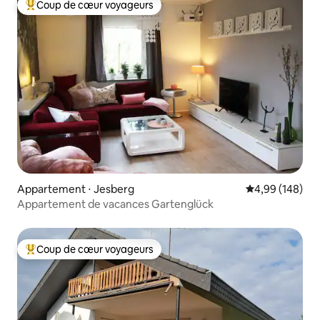
Coup de cœur voyageurs
Coups de cœur voyageurs les plus appréciés
Appartement ⋅ Jesberg
Évaluation moy
4,99 (148)
Appartement de vacances Gartenglück
Coup de cœur voyageurs
Coups de cœur voyageurs les plus appréciés