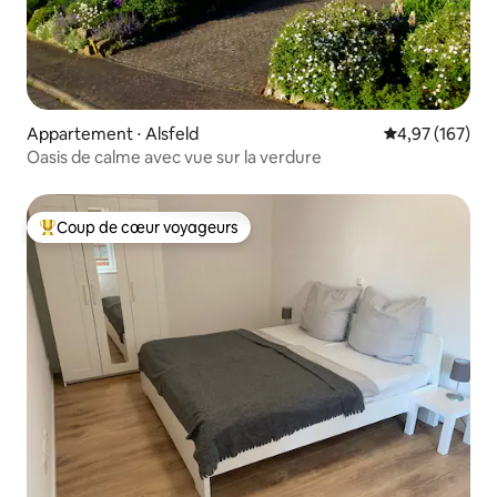
Appartement ⋅ Alsfeld
Évaluation moy
4,97 (167)
Oasis de calme avec vue sur la verdure
Coup de cœur voyageurs
Coups de cœur voyageurs les plus appréciés