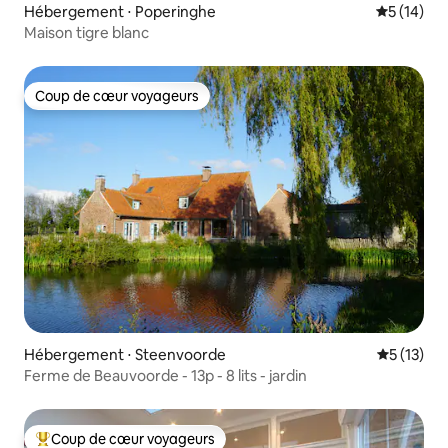
Hébergement ⋅ Poperinghe
Évaluation
5 (14)
Maison tigre blanc
Coup de cœur voyageurs
Coup de cœur voyageurs
Hébergement ⋅ Steenvoorde
Évaluation
5 (13)
Ferme de Beauvoorde - 13p - 8 lits - jardin
Coup de cœur voyageurs
Coups de cœur voyageurs les plus appréciés