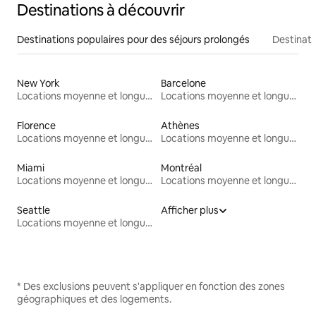
Destinations à découvrir
Destinations populaires pour des séjours prolongés
Destinati
New York
Barcelone
Locations moyenne et longue durée
Locations moyenne et longue durée
Florence
Athènes
Locations moyenne et longue durée
Locations moyenne et longue durée
Miami
Montréal
Locations moyenne et longue durée
Locations moyenne et longue durée
Seattle
Afficher plus
Locations moyenne et longue durée
* Des exclusions peuvent s'appliquer en fonction des zones
géographiques et des logements.