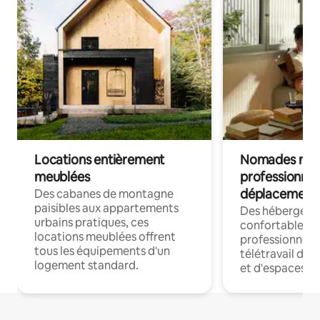
Locations entièrement
Nomades num
meublées
professionnel
déplacement
Des cabanes de montagne
paisibles aux appartements
Des hébergem
urbains pratiques, ces
confortables p
locations meublées offrent
professionnels
tous les équipements d'un
télétravail dis
logement standard.
et d'espaces de