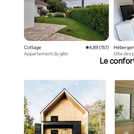
Cottage
Évaluation moyenne sur
4,89 (157)
Héberge
Appartement du gite
Gîte des p
Le confor