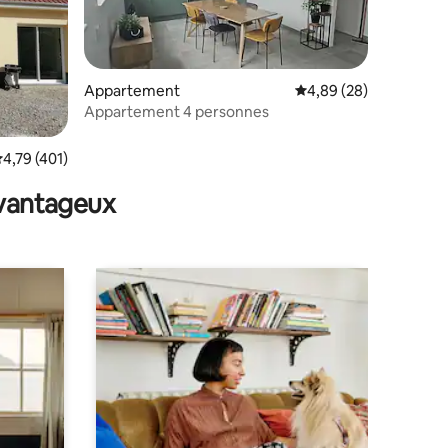
Appartement
Évaluation moyenne su
4,89 (28)
Appartement 4 personnes
taires : 4,93 sur 5
valuation moyenne sur la base de 401 commentaires : 4,79 sur 5
4,79 (401)
avantageux