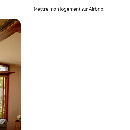
Mettre mon logement sur Airbnb
sant glisser.