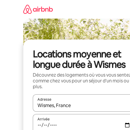
Aller
directement
au
contenu
Locations moyenne et
longue durée à Wismes
Découvrez des logements où vous vous sente
comme chez vous pour un séjour d'un mois ou
plus.
Adresse
Lorsque les résultats s'affichent, utilisez les flèc
Arrivée