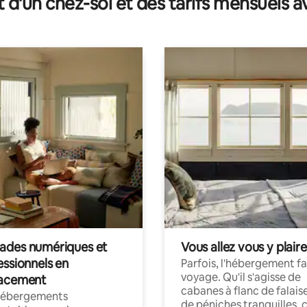
t d'un chez-soi et des tarifs mensuels 
des numériques et
Vous allez vous y plaire
essionnels en
Parfois, l'hébergement fai
voyage. Qu'il s'agisse de
acement
cabanes à flanc de falais
hébergements
de péniches tranquilles, 