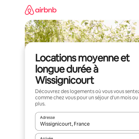
Aller
directement
au
contenu
Locations moyenne et
longue durée à
Wissignicourt
Découvrez des logements où vous vous sente
comme chez vous pour un séjour d'un mois ou
plus.
Adresse
Lorsque les résultats s'affichent, utilisez les flèc
Arrivée