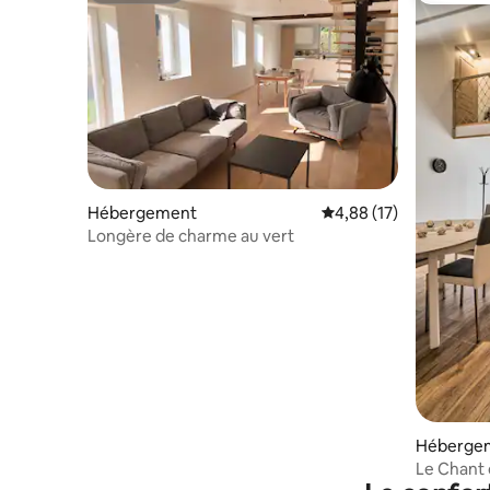
Hébergement
Évaluation moyenne su
4,88 (17)
Longère de charme au vert
Héberge
Le Chant 