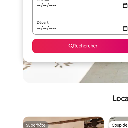
Départ
Rechercher
Loca
Superhôte
Coup de
Superhôte
Coup de