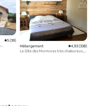
Évaluation moyenne sur la base de 39 commentaires : 5 sur 5
5 (39)
&
Hébergement
Évaluation moyenne sur
4,93 (338)
Le Gîte des Murmures très chaleureux,
avec jardin
taires : 4,87 sur 5