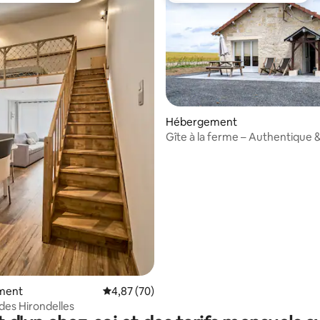
Hébergement
Gîte à la ferme – Authentique 
r la base de 17 commentaires : 4,88 sur 5
accessible
ment
Évaluation moyenne sur la base de 70 commen
4,87 (70)
des Hirondelles