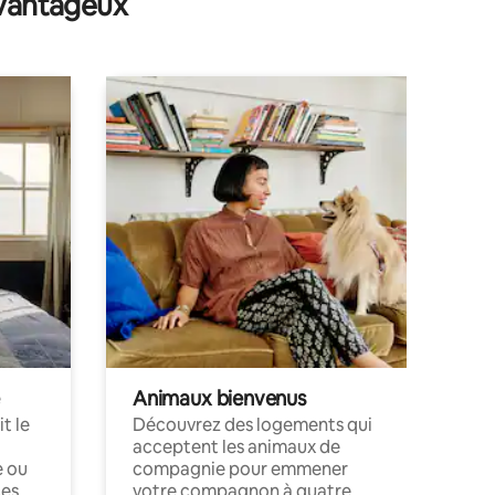
avantageux
Animaux bienvenus
t le
Découvrez des logements qui
acceptent les animaux de
e ou
compagnie pour emmener
ces
votre compagnon à quatre