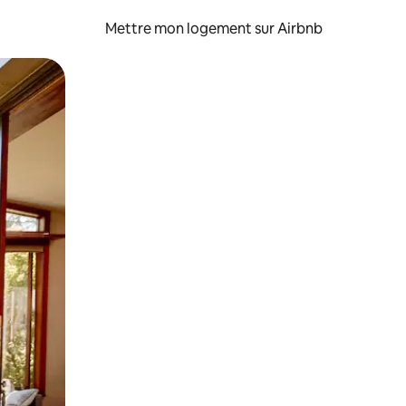
Mettre mon logement sur Airbnb
sant glisser.