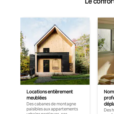
Le confor
Locations entièrement
Noma
meublées
prof
dépl
Des cabanes de montagne
paisibles aux appartements
Des 