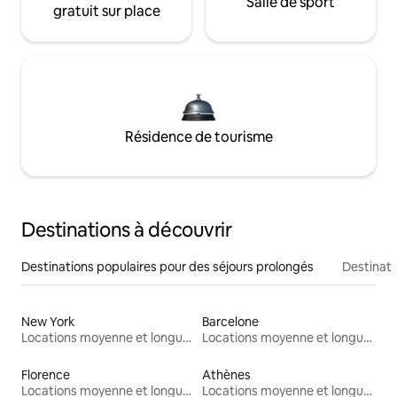
Salle de sport
gratuit sur place
Résidence de tourisme
Destinations à découvrir
Destinations populaires pour des séjours prolongés
Destinati
New York
Barcelone
Locations moyenne et longue durée
Locations moyenne et longue durée
Florence
Athènes
Locations moyenne et longue durée
Locations moyenne et longue durée