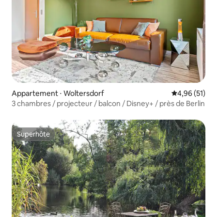
Appartement ⋅ Woltersdorf
Évaluation mo
4,96 (51)
3 chambres / projecteur / balcon / Disney+ / près de Berlin
Superhôte
Superhôte