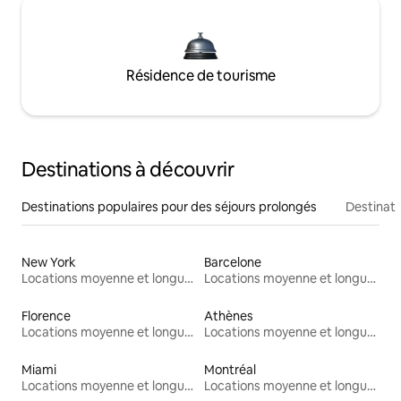
Résidence de tourisme
Destinations à découvrir
Destinations populaires pour des séjours prolongés
Destinati
New York
Barcelone
Locations moyenne et longue durée
Locations moyenne et longue durée
Florence
Athènes
Locations moyenne et longue durée
Locations moyenne et longue durée
Miami
Montréal
Locations moyenne et longue durée
Locations moyenne et longue durée