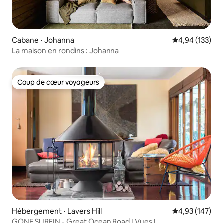
Cabane ⋅ Johanna
Évaluation moy
4,94 (133)
La maison en rondins : Johanna
Coup de cœur voyageurs
Coup de cœur voyageurs
Hébergement ⋅ Lavers Hill
Évaluation moy
4,93 (147)
GONE SURFIN - Great Ocean Road ! Vues !