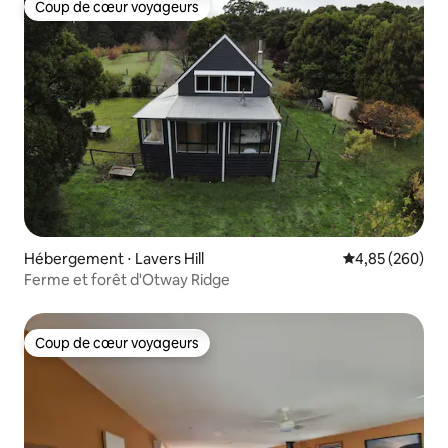
Coup de cœur voyageurs
Coup de cœur voyageurs
Hébergement ⋅ Lavers Hill
Évaluation moy
4,85 (260)
Ferme et forêt d'Otway Ridge
Coup de cœur voyageurs
Coup de cœur voyageurs