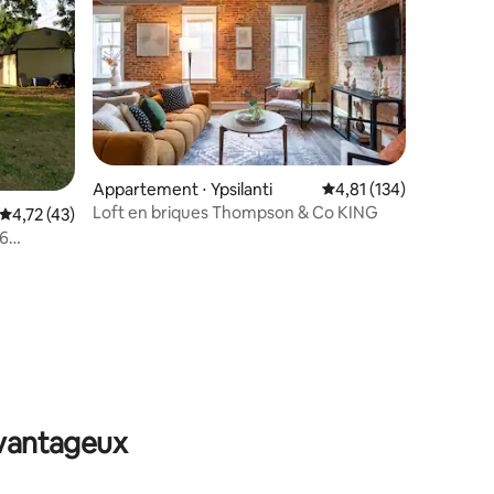
Appartement ⋅ Ypsilanti
Évaluation moyenne sur
4,81 (134)
taires : 4,84 sur 5
Loft en briques Thompson & Co KING
Évaluation moyenne sur la base de 43 commentaires : 4,72 sur 5
4,72 (43)
 6
foyer.
avantageux