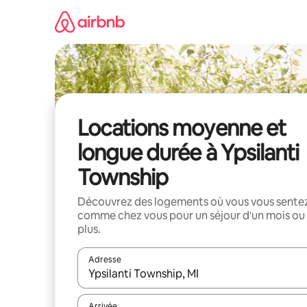
Aller
directement
au
contenu
Locations moyenne et
longue durée à Ypsilanti
Township
Découvrez des logements où vous vous sente
comme chez vous pour un séjour d'un mois ou
plus.
Adresse
Lorsque les résultats s'affichent, utilisez les flèc
Arrivée