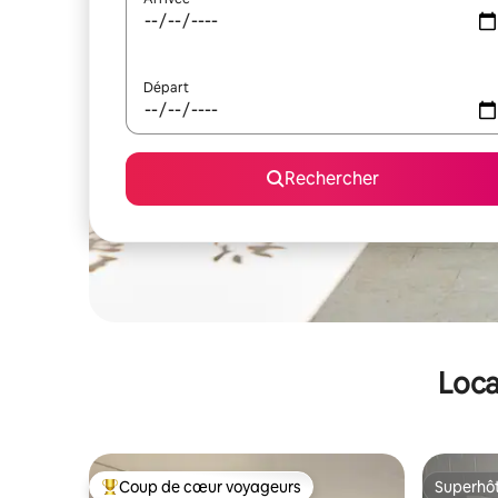
Départ
Rechercher
Loca
Coup de cœur voyageurs
Superhô
Coups de cœur voyageurs les plus appréciés
Superhô