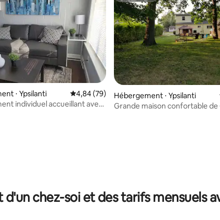
nt ⋅ Ypsilanti
Évaluation moyenne sur la base de 79 commen
4,84 (79)
Hébergement ⋅ Ypsilanti
nt individuel accueillant avec
Grande maison confortable de
e
chambres avec salle de jeux et 
 sur la base de 15 commentaires : 5 sur 5
t d'un chez-soi et des tarifs mensuels 