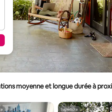
tions moyenne et longue durée à prox
te
Superhôte
te
Superhôte