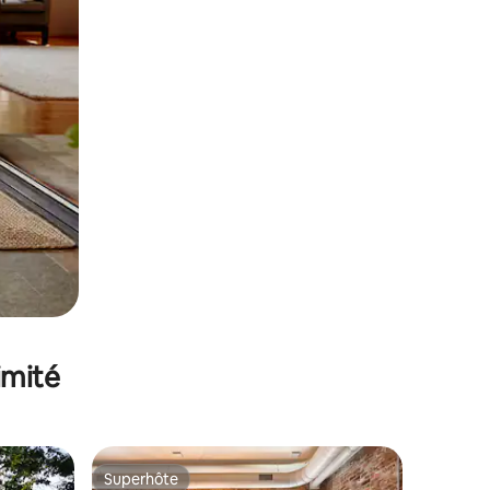
imité
Superhôte
Superhôte