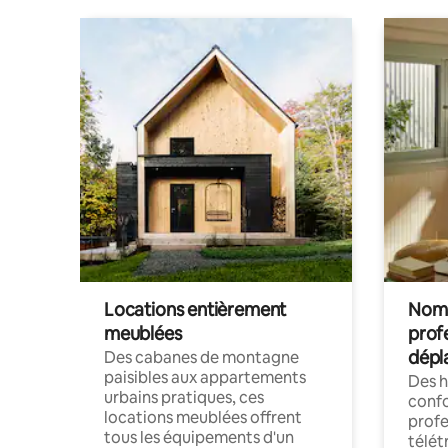
Locations entièrement
Noma
meublées
prof
dépl
Des cabanes de montagne
paisibles aux appartements
Des 
urbains pratiques, ces
confo
locations meublées offrent
profe
tous les équipements d'un
télét