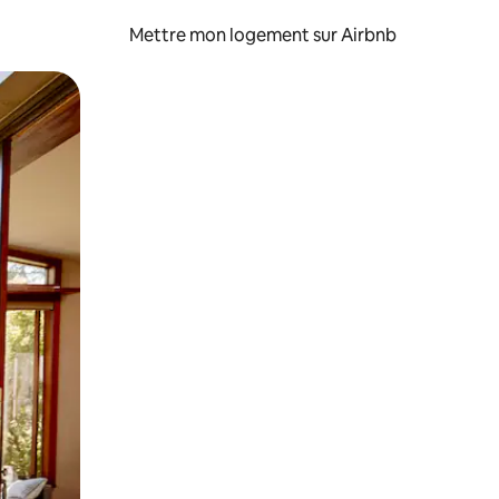
Mettre mon logement sur Airbnb
sant glisser.