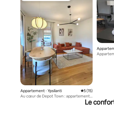
Apparteme
Apparteme
1 chambr
Appartement ⋅ Ypsilanti
Évaluation moyenne
5 (15)
Au cœur de Depot Town : appartement
Le confor
spacieux et moderne