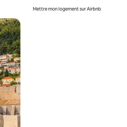
Mettre mon logement sur Airbnb
sant glisser.