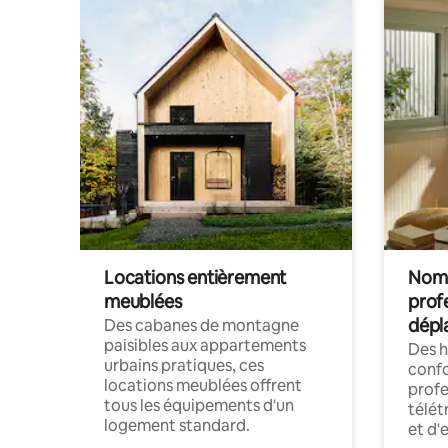
Locations entièrement
Noma
meublées
prof
dépl
Des cabanes de montagne
paisibles aux appartements
Des 
urbains pratiques, ces
confo
locations meublées offrent
profe
tous les équipements d'un
télét
logement standard.
et d'