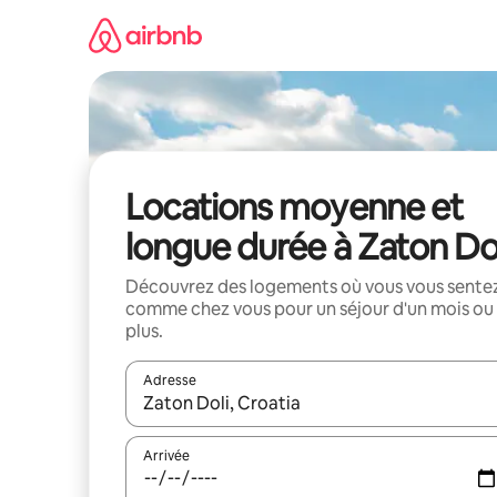
Aller
directement
au
contenu
Locations moyenne et
longue durée à Zaton Do
Découvrez des logements où vous vous sente
comme chez vous pour un séjour d'un mois ou
plus.
Adresse
Lorsque les résultats s'affichent, utilisez les flèc
Arrivée