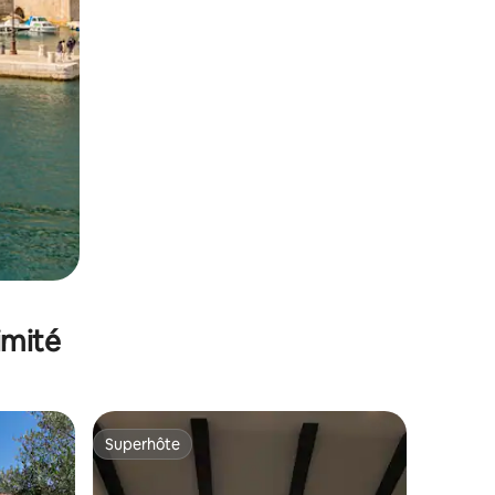
imité
Superhôte
Superhôte