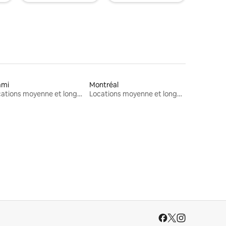
ami
Montréal
Locations moyenne et longue durée
Locations moyenne et longue durée