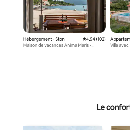
Hébergement ⋅ Ston
Évaluation moyenne sur 
4,94 (102)
Apparte
Maison de vacances Anima Maris -
Villa ave
Maison de vacances duplex de deux
jardin, St
chambres avec terrasse et vue sur la
mer
Le confor