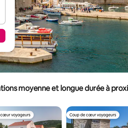
tions moyenne et longue durée à prox
 cœur voyageurs
Coup de cœur voyageurs
 cœur voyageurs
Coup de cœur voyageurs