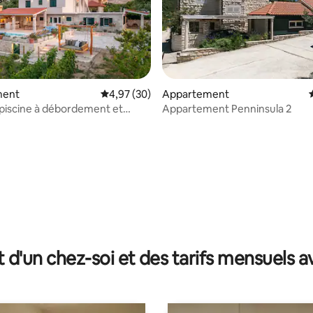
la base de 102 commentaires : 4,94 sur 5
ment
Évaluation moyenne sur la base de 30 commen
4,97 (30)
Appartement
c piscine à débordement et
Appartement Penninsula 2
on
t d'un chez-soi et des tarifs mensuels 