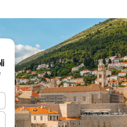
li
z
hes vers le haut et vers le bas pour les parcourir ou en appuyant et en fai