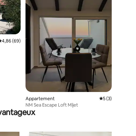
taires : 4,97 sur 5
Évaluation moyenne sur la base de 69 commentaires : 4,86 sur 5
4,86 (69)
Appartement
Évaluation moyenn
5 (3)
NM Sea Escape Loft Mljet
avantageux