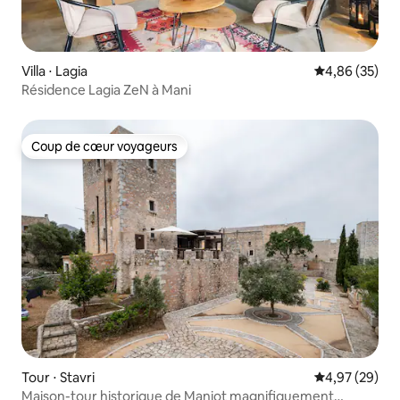
Villa ⋅ Lagia
Évaluation mo
4,86 (35)
Résidence Lagia ZeN à Mani
Coup de cœur voyageurs
Coup de cœur voyageurs
Tour ⋅ Stavri
Évaluation mo
4,97 (29)
Maison-tour historique de Maniot magnifiquement