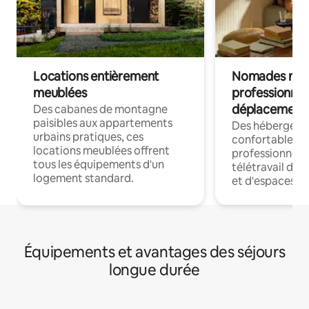
Locations entièrement
Nomades num
meublées
professionnel
déplacement
Des cabanes de montagne
paisibles aux appartements
Des hébergem
urbains pratiques, ces
confortables p
locations meublées offrent
professionnels
tous les équipements d'un
télétravail dis
logement standard.
et d'espaces de
Équipements et avantages des séjours
longue durée