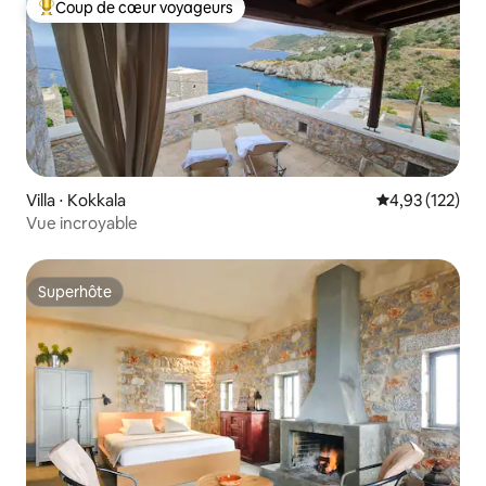
Coup de cœur voyageurs
Coups de cœur voyageurs les plus appréciés
Villa ⋅ Kokkala
Évaluation moy
4,93 (122)
Vue incroyable
Superhôte
Superhôte