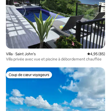
Villa ⋅ Saint John's
Évaluation mo
4,95 (85)
Villa privée avec vue et piscine à débordement chauffée
Coup de cœur voyageurs
Coup de cœur voyageurs