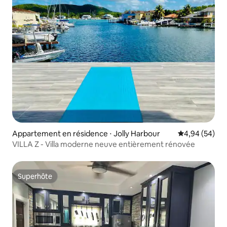
Appartement en résidence ⋅ Jolly Harbour
Évaluation mo
4,94 (54)
VILLA Z - Villa moderne neuve entièrement rénovée
Superhôte
Superhôte