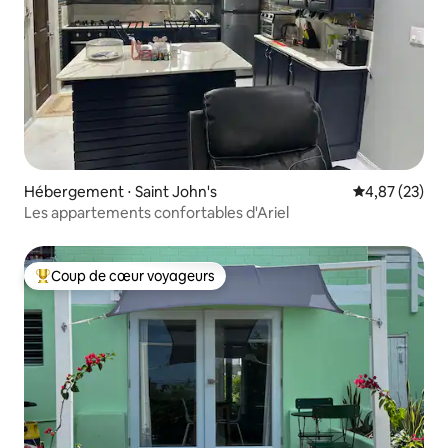
Hébergement ⋅ Saint John's
Évaluation mo
4,87 (23)
Les appartements confortables d'Ariel
Coup de cœur voyageurs
Coups de cœur voyageurs les plus appréciés