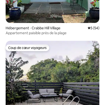
Hébergement ⋅ Crabbe Hill Village
Évaluation
5 (54)
Appartement paisible près de la plage
Coup de cœur voyageurs
Coup de cœur voyageurs