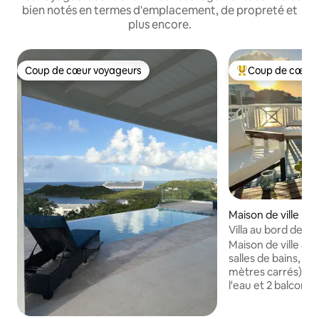
bien notés en termes d'emplacement, de propreté et
plus encore.
Coup de cœur voyageurs
Coup de cœur 
Coup de cœur voyageurs
Coups de cœur vo
Maison de ville ⋅ J
r
Villa au bord de l'
tropicale design
Maison de ville av
salles de bains, 12
mètres carrés). Te
l'eau et 2 balcons 
coucher de soleil à
entièrement appro