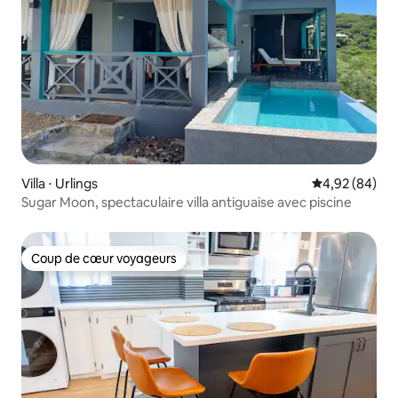
Villa ⋅ Urlings
Évaluation mo
4,92 (84)
Sugar Moon, spectaculaire villa antiguaise avec piscine
Coup de cœur voyageurs
Coup de cœur voyageurs