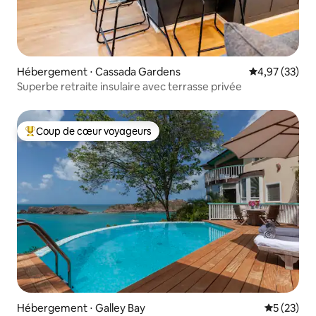
Hébergement ⋅ Cassada Gardens
Évaluation mo
4,97 (33)
Superbe retraite insulaire avec terrasse privée
Coup de cœur voyageurs
Coups de cœur voyageurs les plus appréciés
Hébergement ⋅ Galley Bay
Évaluation
5 (23)