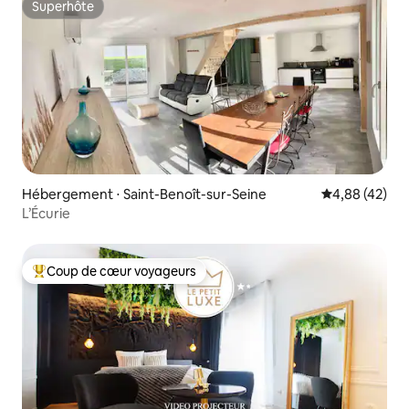
Superhôte
Superhôte
Hébergement ⋅ Saint-Benoît-sur-Seine
Évaluation mo
4,88 (42)
L’Écurie
Coup de cœur voyageurs
Coups de cœur voyageurs les plus appréciés