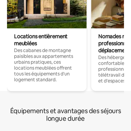
Locations entièrement
Nomades num
meublées
professionnel
déplacement
Des cabanes de montagne
paisibles aux appartements
Des hébergem
urbains pratiques, ces
confortables p
locations meublées offrent
professionnels
tous les équipements d'un
télétravail dis
logement standard.
et d'espaces de
Équipements et avantages des séjours
longue durée