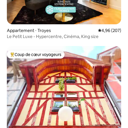
Appartement ⋅ Troyes
Évaluation moy
4,96 (207)
Le Petit Luxe - Hypercentre, Cinéma, King size
Coup de cœur voyageurs
Coups de cœur voyageurs les plus appréciés